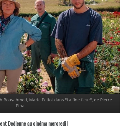
h Bouyahmed, Marie Petiot dans "La fine fleur", de Pierre
Pina
ncent Dedienne au cinéma mercredi !