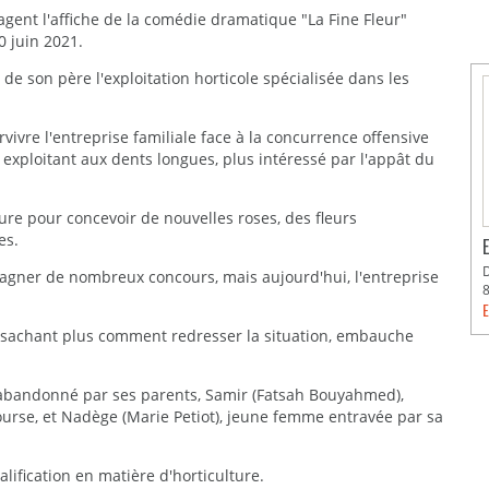
agent l'affiche de la comédie dramatique "La Fine Fleur"
0 juin 2021.
de son père l'exploitation horticole spécialisée dans les
rvivre l'entreprise familiale face à la concurrence offensive
exploitant aux dents longues, plus intéressé par l'appât du
ure pour concevoir de nouvelles roses, des fleurs
es.
it gagner de nombreux concours, mais aujourd'hui, l'entreprise
E
ne sachant plus comment redresser la situation, embauche
abandonné par ses parents, Samir (Fatsah Bouyahmed),
ourse, et Nadège (Marie Petiot), jeune femme entravée par sa
ification en matière d'horticulture.