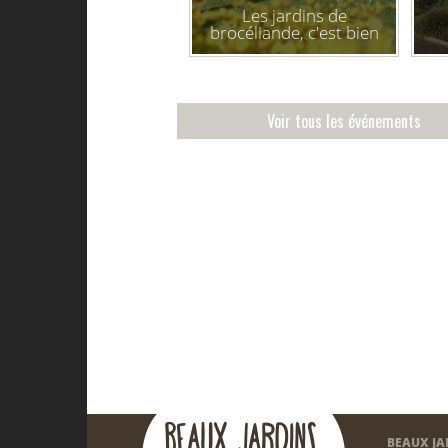
Les jardins de
brocéliande, c'est bien
fait pour toi !
Voir tous les événements
BEAUX JA