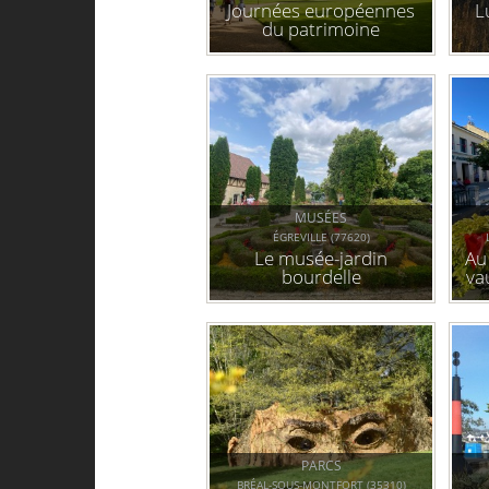
Journées européennes
L
du patrimoine
MUSÉES
ÉGREVILLE (77620)
Le musée-jardin
Au
bourdelle
va
v
PARCS
BRÉAL-SOUS-MONTFORT (35310)