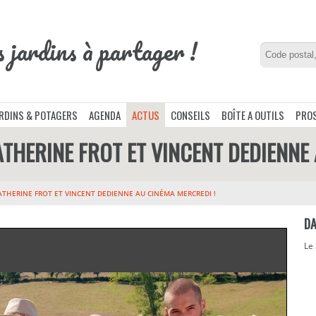
s jardins à partager !
ARDINS & POTAGERS
AGENDA
ACTUS
CONSEILS
BOÎTE A OUTILS
PROS
ATHERINE FROT ET VINCENT DEDIENNE
CATHERINE FROT ET VINCENT DEDIENNE AU CINÉMA MERCREDI !
DA
Le