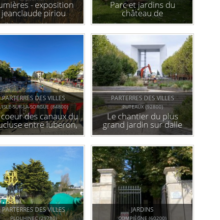
umières - exposition
Parc et jardins du
jeanclaude piriou
château de
fontainebleau
PARTERRES DES VILLES
PARTERRES DES VILLES
L'ISLE-SUR-LA-SORGUE (84800)
PUTEAUX (92800)
 coeur des canaux du
Le chantier du plus
ucluse entre luberon,
grand jardin sur dalle
entoux et alpilles, à
de france
l'isle-sur-la-sorgue
PARTERRES DES VILLES
JARDINS
PLOUHINEC (29780)
COMPIÈGNE (60200)