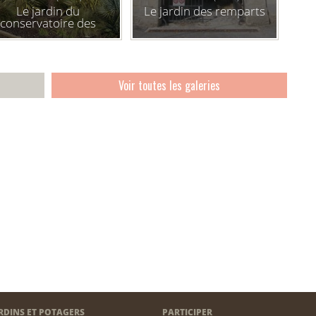
Le jardin du
Le jardin des remparts
conservatoire des
bouées et balises
marines
Voir toutes les galeries
RDINS ET POTAGERS
PARTICIPER