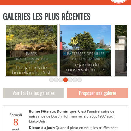
GALERIES LES PLUS RÉCENTES
PARCS
PARTERRES DES VILLES
BRÉAL-SOUS-MONTFORT
PLOUHINEC (29780)
COM
(35310)
evious
Le jardin du
Le
Les jardins de
conservatoire des
brocéliande, c'est
bouées et balises
bien fait pour toi !
marines
Voir toutes les galeries
Proposer une galerie
Bonne Fête aux Dominique
. C'est l'anniversaire de
Samedi
naissance de Dustin Hoffman né le 8 aout 1937 aux
8
États-Unis.
Dicton du jour:
Quand il pleut en Aout, les truffes sont
août