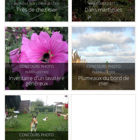
BAGNOLE SUR L'ORNE (61140)
MARTIGUES (13117)
Près de chez moi
Dans martigues
CONCOURS PHOTO
CONCOURS PHOTO
PLÉRIN (22190)
PLÉRIN (22190)
Inventaire d'un lavatère
Plumeaux du bord de
généreux
mer
CONCOURS PHOTO