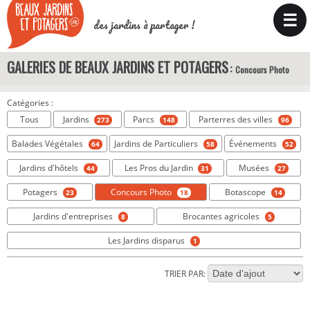
☰
des jardins à partager !
GALERIES DE BEAUX JARDINS ET POTAGERS
Concours Photo
Catégories :
Tous
Jardins
Parcs
Parterres des villes
273
148
96
Balades Végétales
Jardins de Particuliers
Événements
64
58
52
Jardins d'hôtels
Les Pros du Jardin
Musées
44
31
27
Potagers
Concours Photo
Botascope
23
18
14
Jardins d'entreprises
Brocantes agricoles
8
5
Les Jardins disparus
1
TRIER PAR: