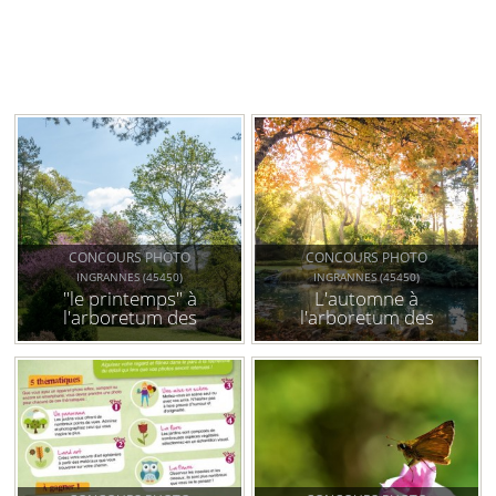
CONCOURS PHOTO
CONCOURS PHOTO
INGRANNES (45450)
INGRANNES (45450)
"le printemps" à
L'automne à
l'arboretum des
l'arboretum des
grandes bruyères
grandes bruyères