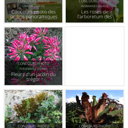
CONCOURS PHOTO
CONCOURS PHOTO
LIMEUIL (24510)
INGRANNES (45450)
Concours photo des
Les roses de
jardins panoramiques
l'arboretum des
de limeuil
grandes bruyères
CONCOURS PHOTO
PLEUDANIEL (22740)
Fleurs d'un jardin du
trégor
CONCOURS PHOTO
CONCOURS PHOTO