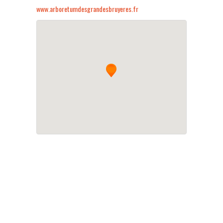
www.arboretumdesgrandesbruyeres.fr