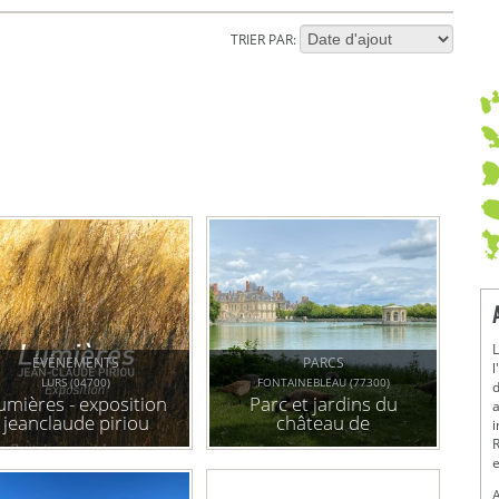
TRIER PAR:
L
ÉVÉNEMENTS
PARCS
l
LURS (04700)
FONTAINEBLEAU (77300)
d
umières - exposition
Parc et jardins du
a
jeanclaude piriou
château de
i
fontainebleau
R
e
A