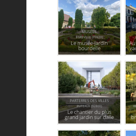
MUSÉES
ÉGREVILLE (77620)
Le musée-jardin
Au
bourdelle
va
v
PARTERRES DES VILLES
PUTEAUX (92800)
B
Le chantier du plus
grand jardin sur dalle
br
de france