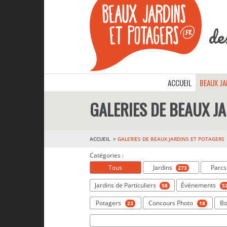
de
ACCUEIL
BEAUX J
GALERIES DE BEAUX J
ACCUEIL
GALERIES DE BEAUX JARDINS ET POTAGERS
Catégories :
Tous
Jardins
Parc
273
Jardins de Particuliers
Événements
58
5
Potagers
Concours Photo
Bo
23
18