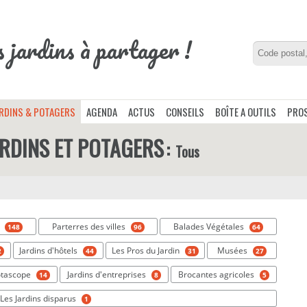
s jardins à partager !
ARDINS & POTAGERS
AGENDA
ACTUS
CONSEILS
BOÎTE A OUTILS
PROS
ARDINS ET POTAGERS
Tous
s
Parterres des villes
Balades Végétales
148
96
64
Jardins d'hôtels
Les Pros du Jardin
Musées
2
44
31
27
tascope
Jardins d'entreprises
Brocantes agricoles
14
8
5
Les Jardins disparus
1