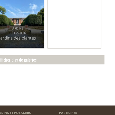
JARDINS
LILLE (59000)
Jardins des plantes
fficher plus de galeries
RDINS ET POTAGERS
PARTICIPER