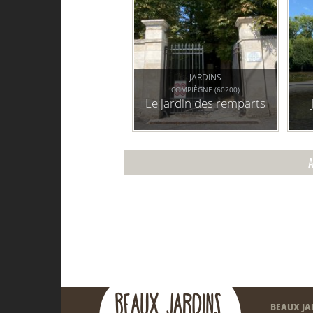
JARDINS
COMPIÈGNE (60200)
Le jardin des remparts
A
BEAUX JA