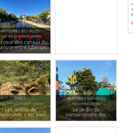
l
d
p
P
PARTERRES DES VILLES
L'ISLE-SUR-LA-SORGUE (84800)
 coeur des canaux du
ucluse entre luberon,
entoux et alpilles, à
l'isle-sur-la-sorgue
PARCS
PARTERRES DES VILLES
RÉAL-SOUS-MONTFORT (35310)
PLOUHINEC (29780)
Les jardins de
Le jardin du
océliande, c'est bien
conservatoire des
fait pour toi !
bouées et balises
marines