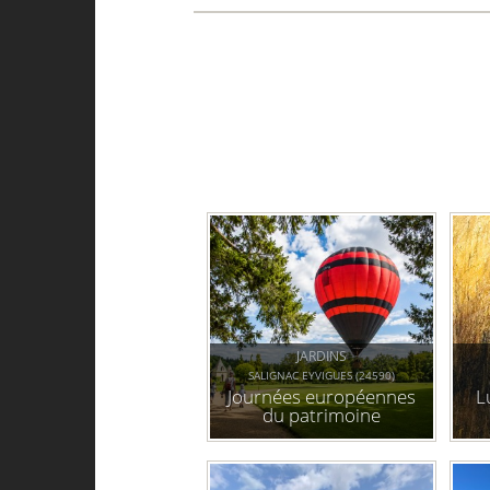
JARDINS
SALIGNAC EYVIGUES (24590)
Journées européennes
L
du patrimoine