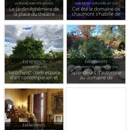
LA ROCHE-SUR-YON (85000)
CHAUMONT-SUR-LOIRE (41150)
Le jardin éphémère de
Cet été le domaine de
la place du théâtre
chaumont s'habille de
lumière
ÉVÉNEMENTS
ÉVÉNEMENTS
GOVILLER (54330)
CHAUMONT-SUR-LOIRE (41150)
"ricochets" - tem espace
Splendeurs d'automne
d'art contemporain et
au domaine de
soo jardin. exposition
chaumont-sur-loire et
collective 2022
derniers jours du
festival
ÉVÉNEMENTS