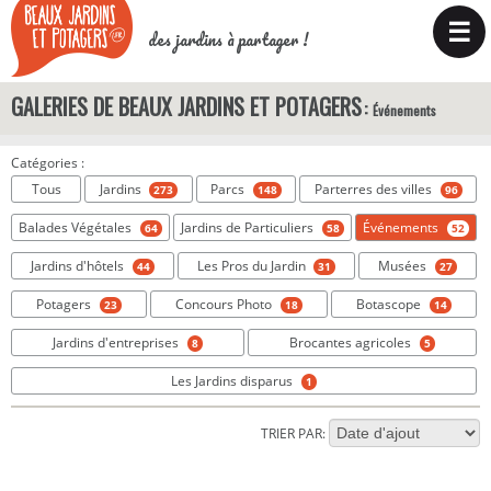
☰
des jardins à partager !
GALERIES DE BEAUX JARDINS ET POTAGERS
Événements
Catégories :
Tous
Jardins
Parcs
Parterres des villes
273
148
96
Balades Végétales
Jardins de Particuliers
Événements
64
58
52
Jardins d'hôtels
Les Pros du Jardin
Musées
44
31
27
Potagers
Concours Photo
Botascope
23
18
14
Jardins d'entreprises
Brocantes agricoles
8
5
Les Jardins disparus
1
TRIER PAR: