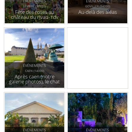
ÉVÉNEMENTS
ÉVÉNEMENTS
LÉMERÉ (37120)
GOVILLER (54330)
Fête des roses au
Au-delà des aléas
château du rivau- rdv
aux jardins (37)
ÉVÉNEMENTS
CAEN (14000)
Après caen (notre
galerie photos), le chat
déambule enfin à
bruxelles
ÉVÉNEMENTS
ÉVÉNEMENTS