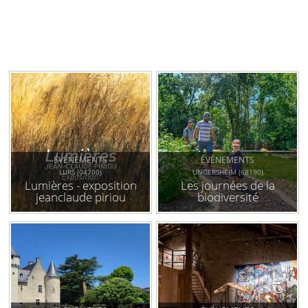
ÉVÉNEMENTS
ÉVÉNEMENTS
LURS (04700)
UNGERSHEIM (68190)
Lumières - exposition
Les journées de la
jeanclaude piriou
biodiversité