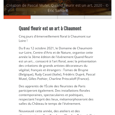
Création de Pascal Mutel, Quand fleurir est un art, 2020 - ©
Éric Sander
Quand fleurir est un art à Chaumont
Cinq jours d'émerveillement floral à Chaumont sur
Loire !
Du 8 au 12 octobre 2021, le Domaine de Chaumont-
sur-Loire, Centre d'Arts et de Nature, organise cette
année la 3ème édition de l'événement Quand fleurir
est un art… consacré à l'art floral, avec la présentation
des créations de grands artistes décorateurs du
végétal, français et étrangers : Tomas de Bruyne
(Belgique), Rudy Casati (Italie), Frédéric Dupré, Pascal
Mutel, Gilles Pothier, Charline Pritscaloff (France).
Des apprentis de l'École des fleuristes de Paris
participeront également. Des installations florales
contemporaines, spectaculaires et poétiques,
respectant l'esprit des lieux, métamorphoseront des
salles du Château le temps de l'événement.
Nouveauté cette année, des ateliers et des