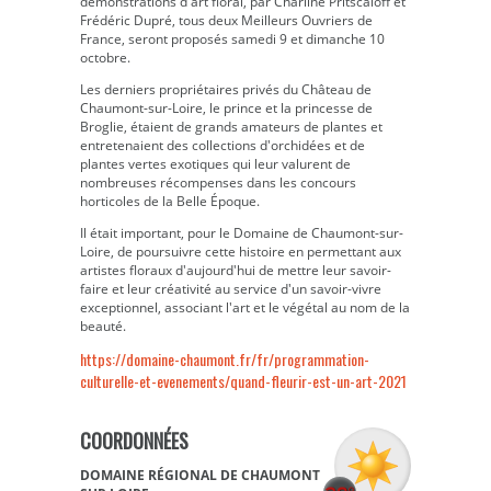
démonstrations d'art floral, par Charline Pritscaloff et
Frédéric Dupré, tous deux Meilleurs Ouvriers de
France, seront proposés samedi 9 et dimanche 10
octobre.
Les derniers propriétaires privés du Château de
Chaumont-sur-Loire, le prince et la princesse de
Broglie, étaient de grands amateurs de plantes et
entretenaient des collections d'orchidées et de
plantes vertes exotiques qui leur valurent de
nombreuses récompenses dans les concours
horticoles de la Belle Époque.
Il était important, pour le Domaine de Chaumont-sur-
Loire, de poursuivre cette histoire en permettant aux
artistes floraux d'aujourd'hui de mettre leur savoir-
faire et leur créativité au service d'un savoir-vivre
exceptionnel, associant l'art et le végétal au nom de la
beauté.
https://domaine-chaumont.fr/fr/programmation-
culturelle-et-evenements/quand-fleurir-est-un-art-2021
COORDONNÉES
DOMAINE RÉGIONAL DE CHAUMONT