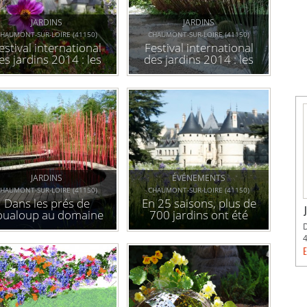
JARDINS
JARDINS
HAUMONT-SUR-LOIRE (41150)
CHAUMONT-SUR-LOIRE (41150)
estival international
Festival international
es jardins 2014 : les
des jardins 2014 : les
jardins des péchés
jardins des péchés
capitaux
capitaux galerie 2
JARDINS
ÉVÉNEMENTS
HAUMONT-SUR-LOIRE (41150)
CHAUMONT-SUR-LOIRE (41150)
Dans les prés de
En 25 saisons, plus de
oualoup au domaine
700 jardins ont été
de chaumont.
créés
E