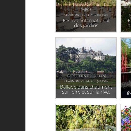
PARCS
CHAUMONT-SUR-LOIRE (41150)
C
Festival international
F
des jardins
d
PARTERRES DES VILLES
CHAUMONT-SUR-LOIRE (41150)
C
Ballade dans chaumont
sur loire et sur la rive.
g