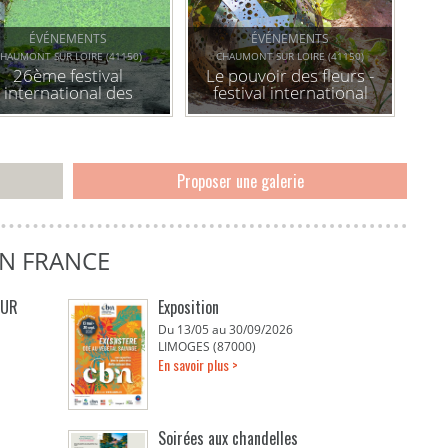
ÉVÉNEMENTS
ÉVÉNEMENTS
HAUMONT SUR LOIRE (41150)
CHAUMONT SUR LOIRE (41150)
26ème festival
Le pouvoir des fleurs -
international des
festival international
rdins : le pouvoir des
des jardins
fleurs
Proposer une galerie
EN FRANCE
EUR
Exposition
Du 13/05 au 30/09/2026
LIMOGES (87000)
En savoir plus >
Soirées aux chandelles