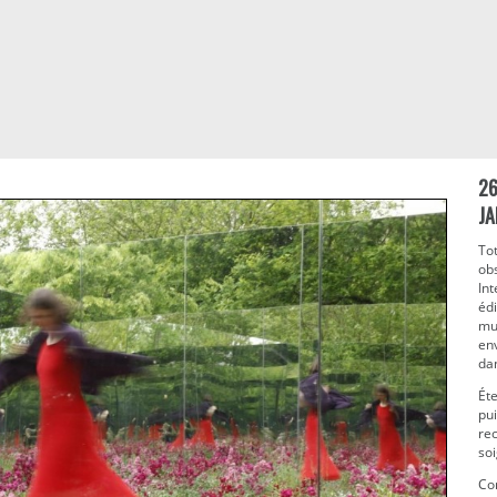
26
JA
To
obs
Int
édi
mul
env
dan
Ét
pui
rec
so
Co