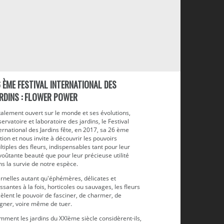
 ÈME FESTIVAL INTERNATIONAL DES
RDINS : FLOWER POWER
talement ouvert sur le monde et ses évolutions,
ervatoire et laboratoire des jardins, le Festival
ernational des Jardins fête, en 2017, sa 26 ème
tion et nous invite à découvrir les pouvoirs
tiples des fleurs, indispensables tant pour leur
oûtante beauté que pour leur précieuse utilité
s la survie de notre espèce.
ernelles autant qu'éphémères, délicates et
ssantes à la fois, horticoles ou sauvages, les fleurs
èlent le pouvoir de fasciner, de charmer, de
igner, voire même de tuer.
mment les jardins du XXIème siècle considèrent-ils,