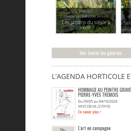
JARDINS
CHAUMONT SUR LOIRE (41150)
C
Les jardins du siècle à
venir
ja
Voir toutes les galeries
L'AGENDA HORTICOLE 
HOMMAGE AU PEINTRE GRAV
PIERRE-YVES TREMOIS
Du 09/05 au 04/10/2026
VASCOEUIL (27910)
En savoir plus >
L'art en campagne