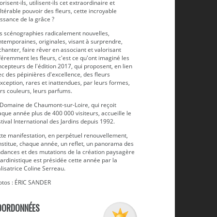
orisent-ils, utilisent-ils cet extraordinaire et
ltérable pouvoir des fleurs, cette incroyable
ssance de la grâce ?
s scénographies radicalement nouvelles,
temporaines, originales, visant à surprendre,
hanter, faire rêver en associant et valorisant
féremment les fleurs, c'est ce qu'ont imaginé les
cepteurs de l'édition 2017, qui proposent, en lien
c des pépinières d'excellence, des fleurs
xception, rares et inattendues, par leurs formes,
rs couleurs, leurs parfums.
OUVOIR DES SORCIÈRES : Sung Hye PARK, architecte-paysagiste, e
, chef de projet _CORÉE
 Domaine de Chaumont-sur-Loire, qui reçoit
que année plus de 400 000 visiteurs, accueille le
tival International des Jardins depuis 1992.
tte manifestation, en perpétuel renouvellement,
nstitue, chaque année, un reflet, un panorama des
ndances et des mutations de la création paysagère
jardinistique est présidée cette année par la
lisatrice Coline Serreau.
otos : ÉRIC SANDER
OORDONNÉES