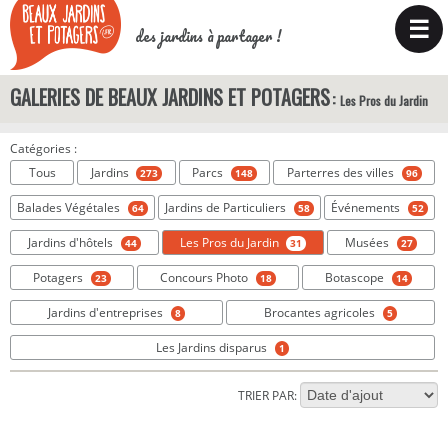
☰
des jardins à partager !
GALERIES DE BEAUX JARDINS ET POTAGERS
Les Pros du Jardin
Catégories :
Tous
Jardins
Parcs
Parterres des villes
273
148
96
Balades Végétales
Jardins de Particuliers
Événements
64
58
52
Jardins d'hôtels
Les Pros du Jardin
Musées
44
31
27
Potagers
Concours Photo
Botascope
23
18
14
Jardins d'entreprises
Brocantes agricoles
8
5
Les Jardins disparus
1
TRIER PAR: