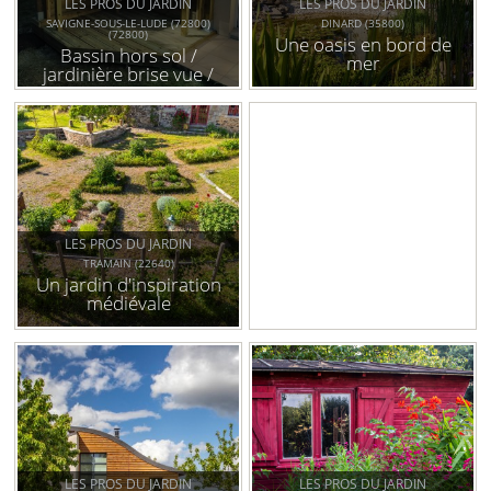
LES PROS DU JARDIN
LES PROS DU JARDIN
SAVIGNE-SOUS-LE-LUDE (72800)
DINARD (35800)
(72800)
Une oasis en bord de
Bassin hors sol /
mer
jardinière brise vue /
potager hors sol
LES PROS DU JARDIN
TRAMAIN (22640)
Un jardin d'inspiration
médiévale
LES PROS DU JARDIN
LES PROS DU JARDIN