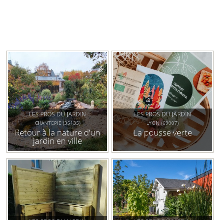
LES PROS DU JARDIN
LES PROS DU JARDIN
CHANTEPIE (35135)
LYON (69007)
Retour à la nature d'un
La pousse verte
jardin en ville