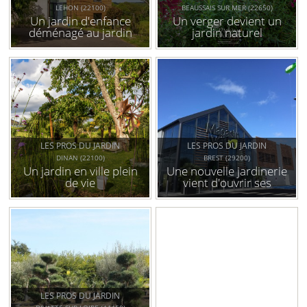
LEHON (22100)
BEAUSSAIS SUR MER (22650)
Un jardin d'enfance
Un verger devient un
déménagé au jardin
jardin naturel
familial
LES PROS DU JARDIN
LES PROS DU JARDIN
DINAN (22100)
BREST (29200)
Un jardin en ville plein
Une nouvelle jardinerie
de vie
vient d'ouvrir ses
portes à brest
kergaradec, zone de
l’hermitage.
LES PROS DU JARDIN