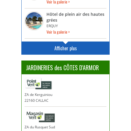
Voir la galerie >
Hôtel de plein air des hautes
grées
ERQUY
Voir la galerie >
Afficher plus
JARDINERIES des CÔTES D'ARMOR
ZA de Kerguiniou
22160 CALLAC
ZA du Rusquet Sud