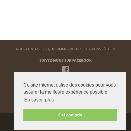
NOUS CONTACTER
QUI SOMMES-NOUS ?
MENTIONS LÉGALES
SUIVEZ-NOUS SUR FACEBOOK
NEWSLETTER
Ce site internet utilise des cookies pour vous
Pour vous tenir informé de notre actualité
assurer la meilleure expérience possible.
En savoir plus
ENVOYER
J'ai compris
Agence graphique:
Westango
© 2015 beauxjardinsetpotagers.fr -
Digital Art