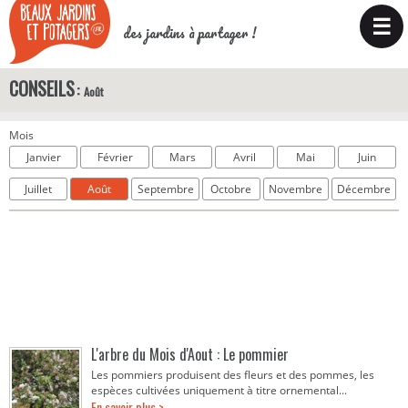
☰
des jardins à partager !
CONSEILS
Août
Mois
Janvier
Février
Mars
Avril
Mai
Juin
Juillet
Août
Septembre
Octobre
Novembre
Décembre
L'arbre du Mois d'Aout : Le pommier
Les pommiers produisent des fleurs et des pommes, les
espèces cultivées uniquement à titre ornemental...
En savoir plus >