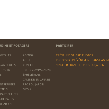
RDINS ET POTAGERS
PARTICIPER
?G?TALES
AGENDA
CRÉER UNE GALERIE PHOTOS
E
ACTUS
PROPOSER UN ÉVÉNEMENT DANS L'AGEN
 AGRICOLES
CONSEILS
S'INSCRIRE DANS LES PROS DU JARDIN
 PHOTO
PETITS COMPAGNONS
S
ÉPHÉMÉRIDES
CALENDRIER LUNAIRE
ENTREPRISES
PROS DU JARDIN
H?TELS
MÉDIA
 PARTICULIERS
S DISPARUS
U JARDIN