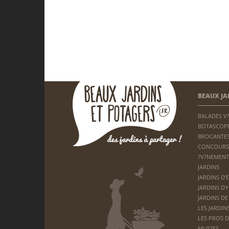
BEAUX JA
BALADES V
BOTASCOP
BROCANTES
CONCOURS
?V?NEMENT
JARDINS
JARDINS D'
JARDINS D'
JARDINS DE
LES JARDIN
LES PROS D
MUS?ES