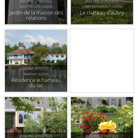
JARDINS D'HÔTELS
JARDINS D'HÔTELS
MONTPELLIER (34000)
AUBRY-DU-HAINAUT (59494)
Jardin de la maison des
Le château d'aubry
relations
internationales de
l'hôtel sully
JARDINS D'HÔTELS
MARCIAC (32230)
Résidence le hameau
du lac
JARDINS D'HÔTELS
JARDINS D'HÔTELS