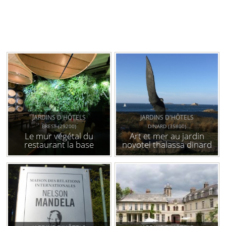
JARDINS D'HÔTELS
JARDINS D'HÔTELS
BREST (29200)
DINARD (35800)
Le mur végétal du
Art et mer au jardin
restaurant la base
novotel thalassa dinard