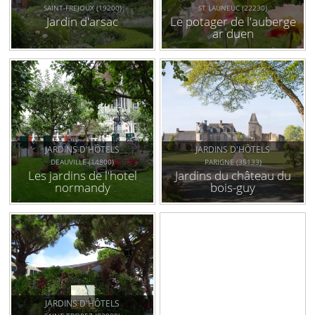
SAINT-FREJOUX (19200)
ST LAUNEUC (22230)
Jardin d'arsac
Le potager de l'auberge
ar duen
JARDINS D'HÔTELS
JARDINS D'HÔTELS
DEAUVILLE (14800)
PARIGNE (35133)
Les jardins de l'hotel
Jardins du château du
normandy
bois-guy
JARDINS D'HÔTELS