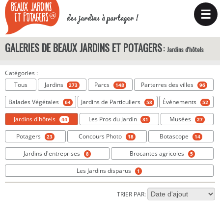
☰
des jardins à partager !
GALERIES DE BEAUX JARDINS ET POTAGERS
Jardins d'hôtels
Catégories :
Tous
Jardins
Parcs
Parterres des villes
273
148
96
Balades Végétales
Jardins de Particuliers
Événements
64
58
52
Jardins d'hôtels
Les Pros du Jardin
Musées
44
31
27
Potagers
Concours Photo
Botascope
23
18
14
Jardins d'entreprises
Brocantes agricoles
8
5
Les Jardins disparus
1
TRIER PAR: