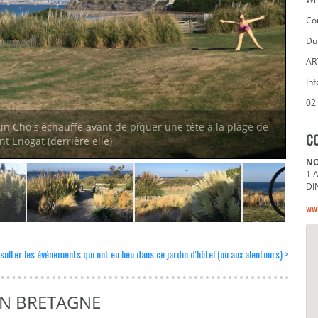
Con
Du
AR
In
02
oun Cho s'échauffe avant de piquer une tête à la plage de
C
nt Enogat (derrière elle)
NO
1 
DI
ww
sulter les événements qui ont eu lieu dans ce jardin d'hôtel (ou aux alentours) >
EN BRETAGNE