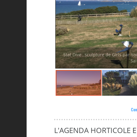
Stat Dive , sculpture de Girls par Y
Sai
Con
L'AGENDA HORTICOLE 