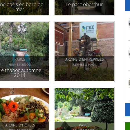
ne oasis en bord de
Le parc oberthür
mer
PARCS
JARDINS D'ENTREPRISES
RENNES (35000)
RENNES (35000)
Le thabor automne
2014
JARDINS D'HÔTELS
PARCS