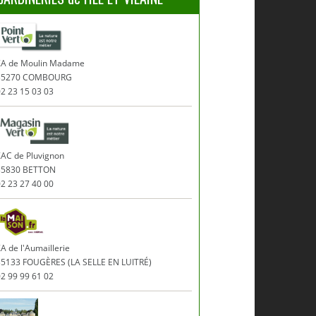
ZA de Moulin Madame
35270 COMBOURG
2 23 15 03 03
ZAC de Pluvignon
35830 BETTON
2 23 27 40 00
A de l'Aumaillerie
35133 FOUGÈRES (LA SELLE EN LUITRÉ)
2 99 99 61 02