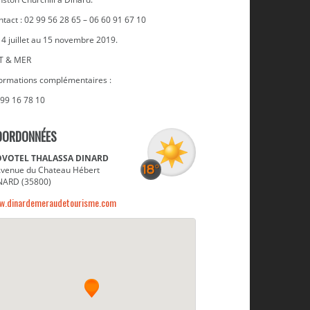
tact : 02 99 56 28 65 – 06 60 91 67 10
 4 juillet au 15 novembre 2019.
T & MER
formations complémentaires :
 99 16 78 10
OORDONNÉES
Tel le pont supérieur d'un paquebot, l'hôtel Novotel à c
VOTEL THALASSA DINARD
Avenue du Chateau Hébert
NARD (35800)
w.dinardemeraudetourisme.com