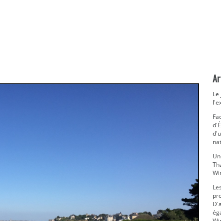
Ar
Le 
l'e
Fa
d'
d'u
nat
Une
Th
Wi
Le
pro
D'
ég
Win