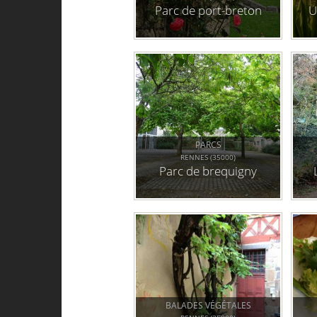
Parc de port-breton
U
PARCS
RENNES (35000)
Parc de brequigny
BALADES VÉGÉTALES