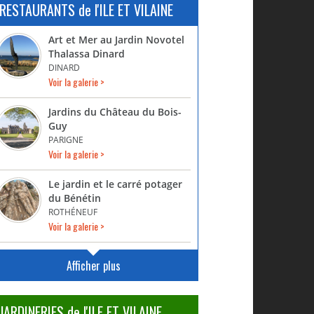
RESTAURANTS de l'ILE ET VILAINE
Art et Mer au Jardin Novotel
Thalassa Dinard
DINARD
Voir la galerie >
Jardins du Château du Bois-
Guy
PARIGNE
Voir la galerie >
Le jardin et le carré potager
du Bénétin
ROTHÉNEUF
Voir la galerie >
Afficher plus
JARDINERIES de l'ILE ET VILAINE