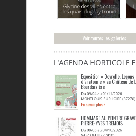
RENNES (35000)
Glycine des villes entre
L
les quais duguay trouin
et la place des lices
Voir toutes les galeries
L'AGENDA HORTICOLE 
Exposition « Deyrolle, Leçons
d’anatomie » au Château de 
Bourdaisière
Du 09/04 au 01/11/2026
MONTLOUIS-SUR-LOIRE (37270)
En savoir plus >
HOMMAGE AU PEINTRE GRAV
PIERRE-YVES TREMOIS
Du 09/05 au 04/10/2026
VASCOEUIL (27910)