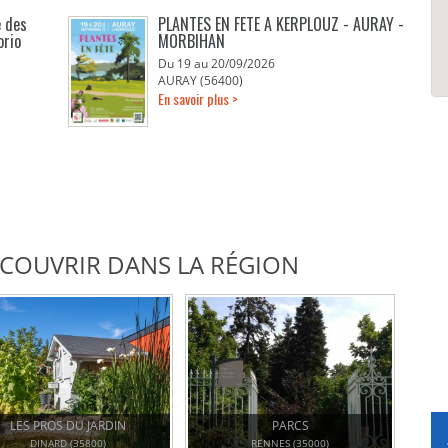
e des
PLANTES EN FETE A KERPLOUZ - AURAY -
orio
MORBIHAN
Du 19 au 20/09/2026
AURAY (56400)
En savoir plus >
DÉCOUVRIR DANS LA RÉGION
LES PROS DU JARDIN
PARCS
DINARD (35800)
RENNES (35000)