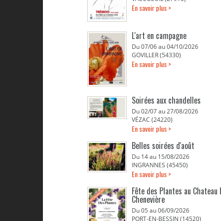
En savoir plus >
L'art en campagne
Du 07/06 au 04/10/2026
GOVILLER (54330)
En savoir plus >
Soirées aux chandelles
Du 02/07 au 27/08/2026
VÉZAC (24220)
En savoir plus >
Belles soirées d'août
Du 14 au 15/08/2026
INGRANNES (45450)
En savoir plus >
Fête des Plantes au Chateau 
Chenevière
Du 05 au 06/09/2026
PORT-EN-BESSIN (14520)