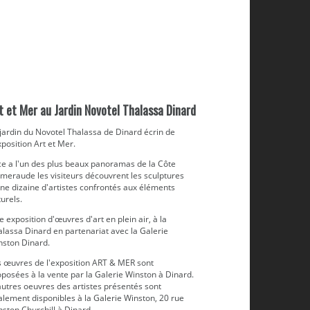
t et Mer au Jardin Novotel Thalassa Dinard
jardin du Novotel Thalassa de Dinard écrin de
xposition Art et Mer.
ce a l'un des plus beaux panoramas de la Côte
Émeraude les visiteurs découvrent les sculptures
ne dizaine d'artistes confrontés aux éléments
urels.
 exposition d'œuvres d'art en plein air, à la
alassa Dinard en partenariat avec la Galerie
nston Dinard.
s œuvres de l'exposition ART & MER sont
posées à la vente par la Galerie Winston à Dinard.
autres oeuvres des artistes présentés sont
alement disponibles à la Galerie Winston, 20 rue
ston Churchill à Dinard.