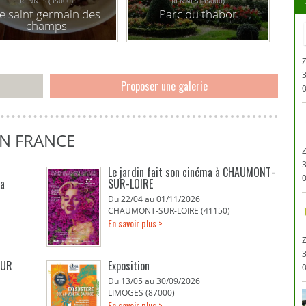
RENNES (35000)
RENNES (35000)
e saint germain des
Parc du thabor
champs
Proposer une galerie
0
EN FRANCE
Le jardin fait son cinéma à CHAUMONT-
0
La
SUR-LOIRE
Du 22/04 au 01/11/2026
CHAUMONT-SUR-LOIRE (41150)
En savoir plus >
Z
EUR
Exposition
0
Du 13/05 au 30/09/2026
LIMOGES (87000)
En savoir plus >