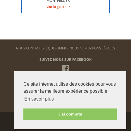
MONTPELLIER
Voir la galerie >
NOUS CONTACTER
QUI SOMMES-NOUS ?
MENTIONS LÉGALES
SUIVEZ-NOUS SUR FACEBOOK
NEWSLETTER
Ce site internet utilise des cookies pour vous
Pour vous tenir informé de notre actualité
assurer la meilleure expérience possible.
En savoir plus
ENVOYER
J'ai compris
Agence graphique:
Westango
© 2015 beauxjardinsetpotagers.fr -
Digital Art