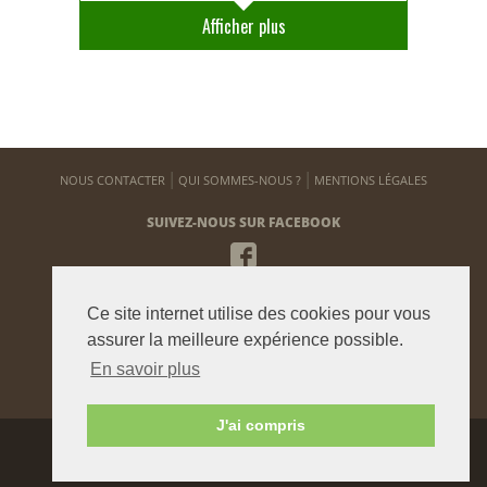
Afficher plus
NOUS CONTACTER
QUI SOMMES-NOUS ?
MENTIONS LÉGALES
SUIVEZ-NOUS SUR FACEBOOK
NEWSLETTER
Ce site internet utilise des cookies pour vous
Pour vous tenir informé de notre actualité
assurer la meilleure expérience possible.
En savoir plus
ENVOYER
J'ai compris
Agence graphique:
Westango
© 2015 beauxjardinsetpotagers.fr -
Digital Art