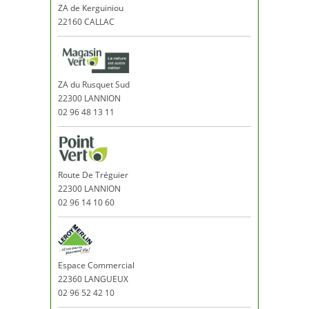
ZA de Kerguiniou
22160 CALLAC
ZA du Rusquet Sud
22300 LANNION
02 96 48 13 11
Route De Tréguier
22300 LANNION
02 96 14 10 60
Espace Commercial
22360 LANGUEUX
02 96 52 42 10