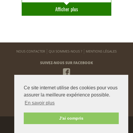
Afficher plus
NOUS CONTACTER
QUI SOMMES-NOUS ?
MENTIONS LÉGALES
SUIVEZ-NOUS SUR FACEBOOK
NEWSLETTER
Ce site internet utilise des cookies pour vous
Pour vous tenir informé de notre actualité
assurer la meilleure expérience possible.
En savoir plus
ENVOYER
J'ai compris
Agence graphique:
Westango
© 2015 beauxjardinsetpotagers.fr -
Digital Art