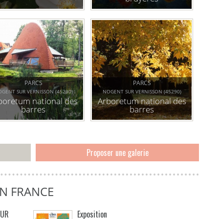
PARCS
PARCS
GENT SUR VERNISSON (45290)
NOGENT SUR VERNISSON (45290)
boretum national des
Arboretum national des
barres
barres
Proposer une galerie
EN FRANCE
EUR
Exposition