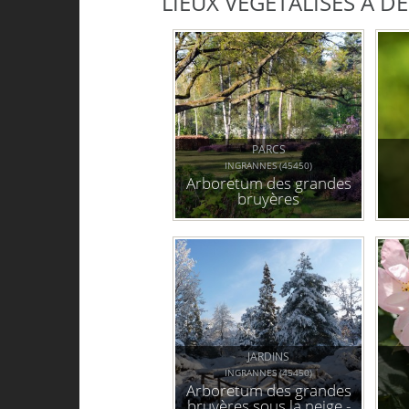
LIEUX VÉGÉTALISÉS À 
PARCS
INGRANNES (45450)
Arboretum des grandes
bruyères
JARDINS
INGRANNES (45450)
Arboretum des grandes
bruyères sous la neige -