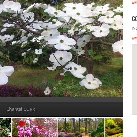
ww
C
IN
ww
Chantal CORR