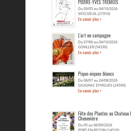
PIERRE-YVES TREMOIS
Du 09/05 au 04/10/2026
VASCOEUIL (27910)
En savoir plus >
L'art en campagne
Du 07/06 au 04/10/2026
GOVILLER (54330)
En savoir plus >
Pique-niques blancs
Du 06/07 au 24/08/2026
SALIGNAC EYVIGUES (24590)
En savoir plus >
Fête des Plantes au Chateau 
Chenevière
Du 05 au 06/09/2026
PORT-EN-BESSIN (14520)