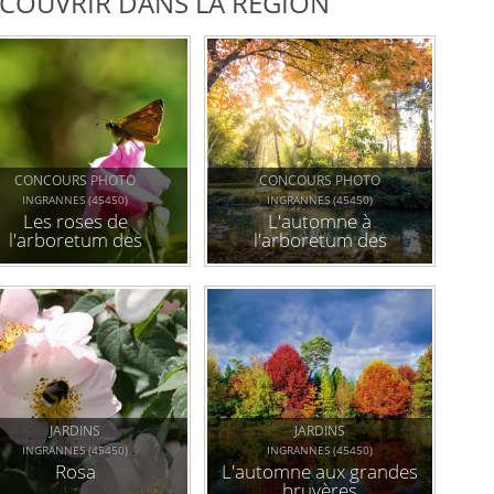
DÉCOUVRIR DANS LA RÉGION
CONCOURS PHOTO
CONCOURS PHOTO
INGRANNES (45450)
INGRANNES (45450)
Les roses de
L'automne à
l'arboretum des
l'arboretum des
grandes bruyères
grandes bruyères
JARDINS
JARDINS
INGRANNES (45450)
INGRANNES (45450)
Rosa
L'automne aux grandes
bruyères