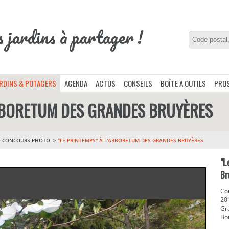
s jardins à partager !
ARDINS & POTAGERS
AGENDA
ACTUS
CONSEILS
BOÎTE A OUTILS
PROS
ARBORETUM DES GRANDES BRUYÈRES
>
CONCOURS PHOTO
"LE PRINTEMPS" À L'ARBORETUM DES GRANDES BRUYÈRES
"L
Br
Co
20
Gr
Bot