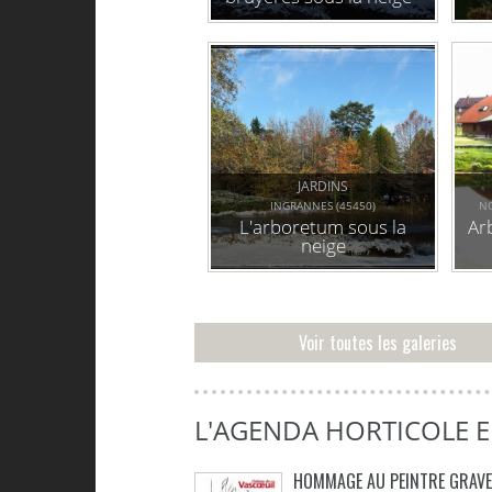
février 2018
JARDINS
INGRANNES (45450)
NO
L'arboretum sous la
Ar
neige
Voir toutes les galeries
L'AGENDA HORTICOLE 
HOMMAGE AU PEINTRE GRAV