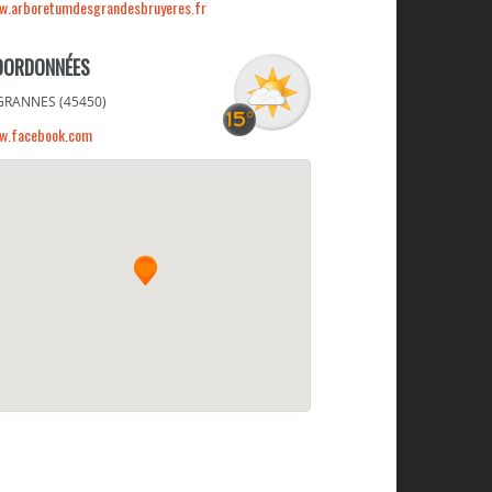
w.arboretumdesgrandesbruyeres.fr
OORDONNÉES
GRANNES (45450)
w.facebook.com
Damien PIERRE