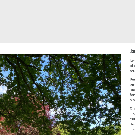
Ja
Ja
pla
œu
Pou
em
aux
fan
a t
Du 
l'i
éni
dis
co