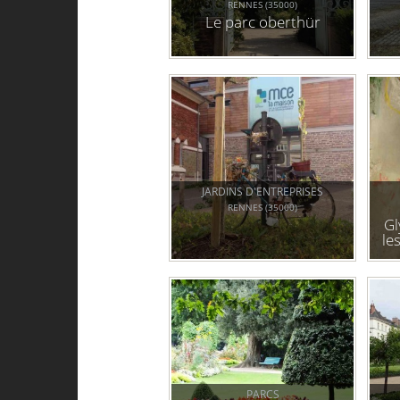
RENNES (35000)
Le parc oberthür
JARDINS D'ENTREPRISES
RENNES (35000)
Gl
le
PARCS