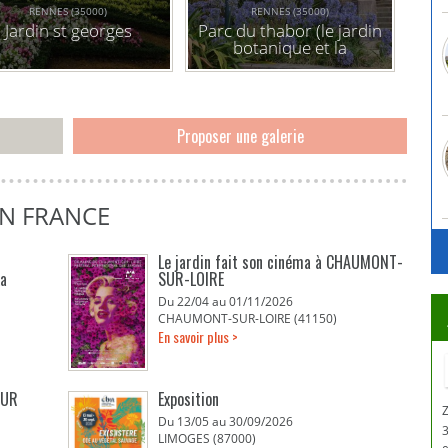
RENNES (35000)
RENNES (35000)
Jardin st georges
Parc du thabor (le jardin
botanique et la
roseraie)
Proposer une galerie
EN FRANCE
Le jardin fait son cinéma à CHAUMONT-
La
SUR-LOIRE
Du 22/04 au 01/11/2026
CHAUMONT-SUR-LOIRE (41150)
En savoir plus >
EUR
Exposition
Du 13/05 au 30/09/2026
LIMOGES (87000)