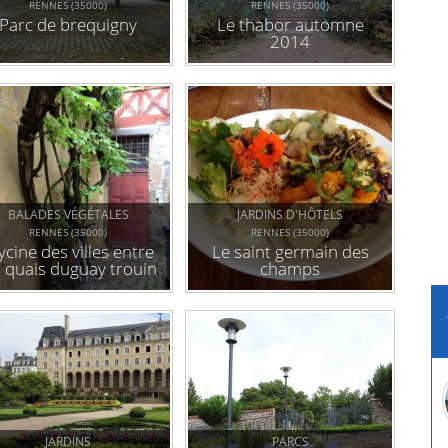
RENNES (35000)
RENNES (35000)
Parc de brequigny
Le thabor automne
2014
BALADES VÉGÉTALES
JARDINS D'HÔTELS
RENNES (35000)
RENNES (35000)
ycine des villes entre
Le saint germain des
s quais duguay trouin
champs
et la place des lices
JARDINS
PARCS