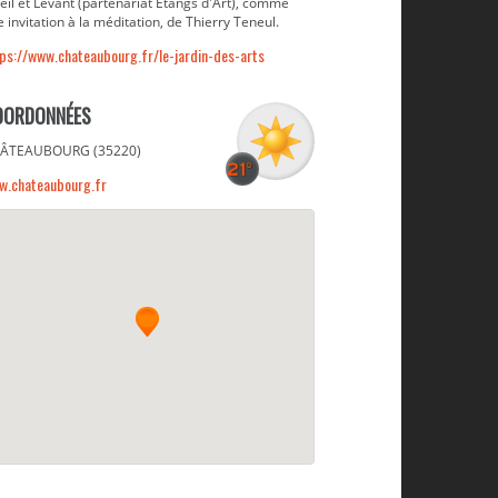
eil et Levant (partenariat Étangs d'Art), comme
 invitation à la méditation, de Thierry Teneul.
ps://www.chateaubourg.fr/le-jardin-des-arts
OORDONNÉES
ÂTEAUBOURG (35220)
w.chateaubourg.fr