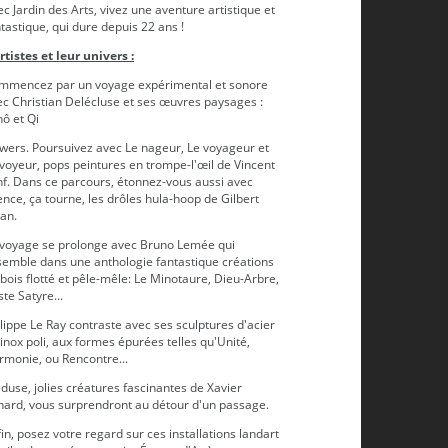
c Jardin des Arts, vivez une aventure artistique et
tastique, qui dure depuis 22 ans !
rtistes et leur univers :
mmencez par un voyage expérimental et sonore
ec Christian Delécluse et ses œuvres paysages :
ô et Qi
owers. Poursuivez avec Le nageur, Le voyageur et
voyeur, pops peintures en trompe-l'œil de Vincent
nf. Dans ce parcours, étonnez-vous aussi avec
ence, ça tourne, les drôles hula-hoop de Gilbert
L'ancien moulin enjambant la Vilaine est devenu l'Hotel
uan.
 voyage se prolonge avec Bruno Lemée qui
semble dans une anthologie fantastique créations
bois flotté et pêle-mêle: Le Minotaure, Dieu-Arbre,
te Satyre...
lippe Le Ray contraste avec ses sculptures d'acier
inox poli, aux formes épurées telles qu'Unité,
rmonie, ou Rencontre...
use, jolies créatures fascinantes de Xavier
nard, vous surprendront au détour d'un passage.
in, posez votre regard sur ces installations landart