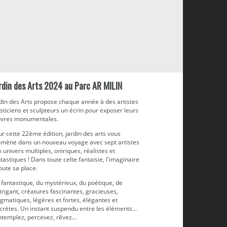
rdin des Arts 2024 au Parc AR MILIN
rdin des Arts propose chaque année à des artistes
sticiens et sculpteurs un écrin pour exposer leurs
vres monumentales.
r cette 22ème édition, jardin des arts vous
mène dans un nouveau voyage avec sept artistes
 univers multiples, oniriques, réalistes et
tastiques ! Dans toute celte fantaisie, l'imaginaire
oute sa place.
fantastique, du mystérieux, du poétique, de
ntrigant, créatures fascinantes, gracieuses,
gmatiques, légères et fortes, élégantes et
crètes. Un instant suspendu entre les éléments...
ntemplez, percevez, rêvez…