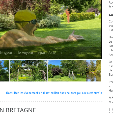
Ave
fan
7 a
Co
av
Ekh
Fl
Le 
Fo
Sil
 Nageur et le Voyeur au parc Ar Milin
Jo
Le
as
de 
Bus
Phi
en 
Ha
Consulter les événements qui ont eu lieu dans ce parc (ou aux alentours) >
Méd
Mi
EN BRETAGNE
Enf