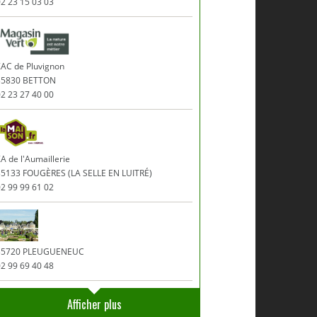
2 23 15 03 03
ZAC de Pluvignon
35830 BETTON
2 23 27 40 00
A de l'Aumaillerie
35133 FOUGÈRES (LA SELLE EN LUITRÉ)
2 99 99 61 02
35720 PLEUGUENEUC
2 99 69 40 48
Afficher plus