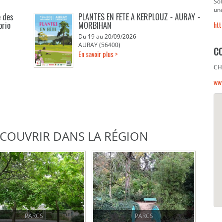
Sol
une
e des
PLANTES EN FETE A KERPLOUZ - AURAY -
orio
MORBIHAN
htt
Du 19 au 20/09/2026
AURAY (56400)
C
En savoir plus >
CH
ww
DÉCOUVRIR DANS LA RÉGION
PARCS
PARCS