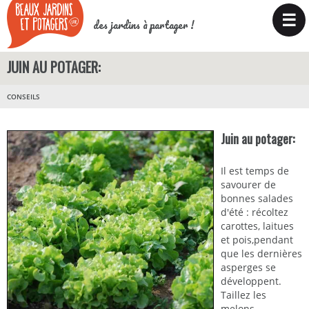
☰
des jardins à partager !
JUIN AU POTAGER:
CONSEILS
Juin au potager:
Il est temps de
savourer de
bonnes salades
d'été : récoltez
carottes, laitues
et pois,pendant
que les dernières
asperges se
développent.
Taillez les
melons