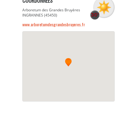
COORDONNÉES
Arboretum des Grandes Bruyères
INGRANNES (45450)
www.arboretumdesgrandesbruyeres.fr