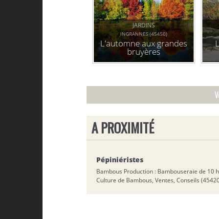
JARDINS
INGRANNES (45450)
L'automne aux grandes
bruyères
V
A PROXIMITÉ
Pépiniéristes
Bambous Production : Bambouseraie de 10 h
Culture de Bambous, Ventes, Conseils (4542