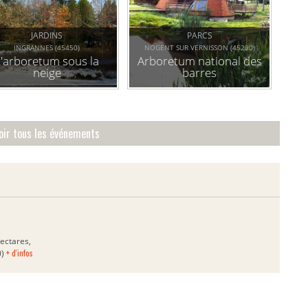
JARDINS
PARCS
INGRANNES (45450)
NOGENT SUR VERNISSON (45290)
L'arboretum sous la
Arboretum national des
neige
barres
oir tous les événements
ectares,
+ d'infos
0)