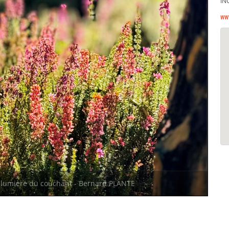
IN
ww
a lumière du couchant - Bernard PLANTE