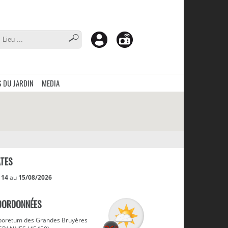
 DU JARDIN
MEDIA
TES
u
14
au
15/08/2026
OORDONNÉES
boretum des Grandes Bruyères