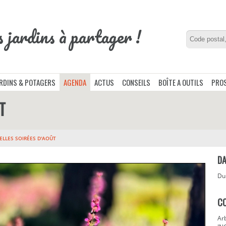
s jardins à partager !
ARDINS & POTAGERS
AGENDA
ACTUS
CONSEILS
BOÎTE A OUTILS
PROS
T
ELLES SOIRÉES D'AOÛT
DA
D
C
Ar