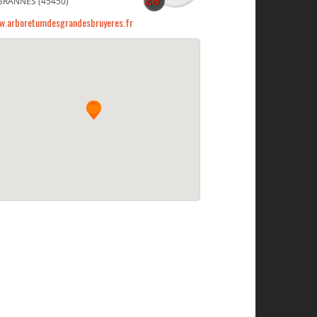
GRANNES (45450)
w.arboretumdesgrandesbruyeres.fr