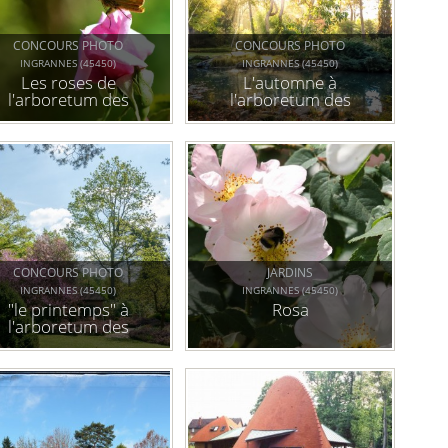
CONCOURS PHOTO
CONCOURS PHOTO
INGRANNES (45450)
INGRANNES (45450)
Les roses de
L'automne à
l'arboretum des
l'arboretum des
grandes bruyères
grandes bruyères
CONCOURS PHOTO
JARDINS
INGRANNES (45450)
INGRANNES (45450)
"le printemps" à
Rosa
l'arboretum des
grandes bruyères