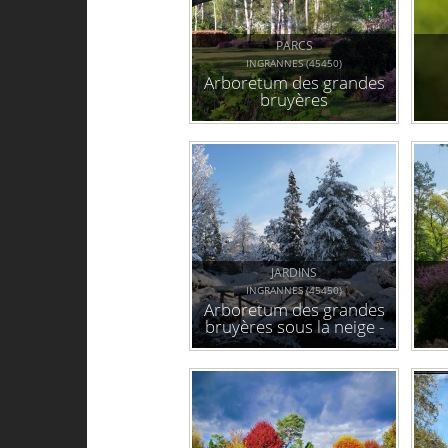
PARCS
INGRANNES (45450)
Arboretum des grandes
bruyères
JARDINS
INGRANNES (45450)
Arboretum des grandes
bruyères sous la neige -
février 2018