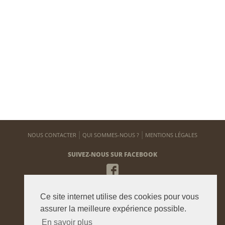
NOUS CONTACTER
QUI SOMMES-NOUS ?
MENTIONS LÉGALES
SUIVEZ-NOUS SUR FACEBOOK
NEWSLETTER
Ce site internet utilise des cookies pour vous
Pour vous tenir informé de notre actualité
assurer la meilleure expérience possible.
En savoir plus