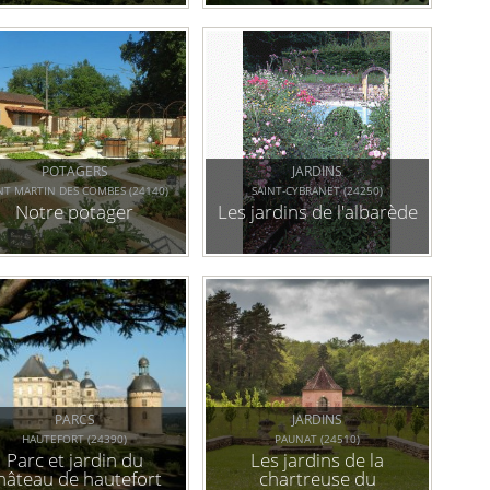
belvédère de la
dordogne
POTAGERS
JARDINS
NT MARTIN DES COMBES (24140)
SAINT-CYBRANET (24250)
Notre potager
Les jardins de l'albarède
PARCS
JARDINS
HAUTEFORT (24390)
PAUNAT (24510)
Parc et jardin du
Les jardins de la
hâteau de hautefort
chartreuse du