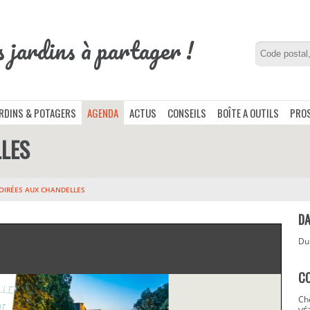
s jardins à partager !
ARDINS & POTAGERS
AGENDA
ACTUS
CONSEILS
BOÎTE A OUTILS
PROS
LLES
OIRÉES AUX CHANDELLES
DA
D
C
Ch