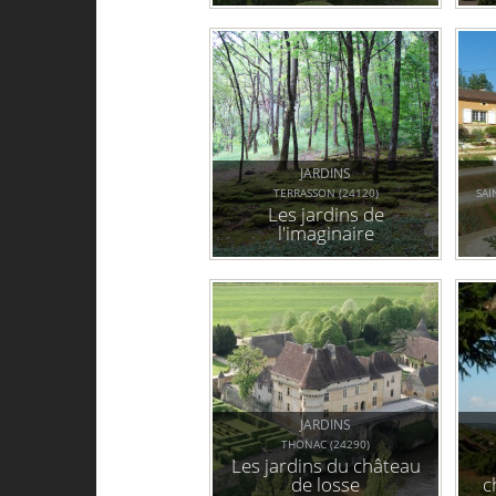
JARDINS
TERRASSON (24120)
SAI
Les jardins de
l'imaginaire
JARDINS
THONAC (24290)
Les jardins du château
de losse
c