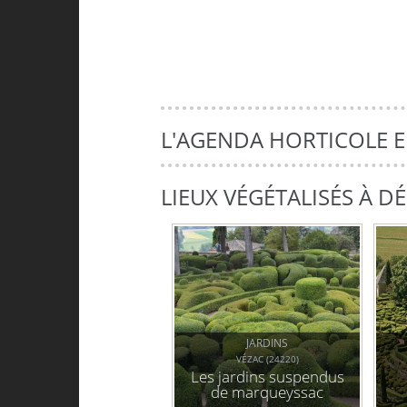
L'AGENDA HORTICOLE 
LIEUX VÉGÉTALISÉS À 
JARDINS
VÉZAC (24220)
Les jardins suspendus
de marqueyssac