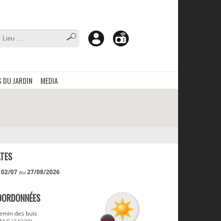
 DU JARDIN
MEDIA
TES
u
02/07
au
27/08/2026
OORDONNÉES
emin des buis