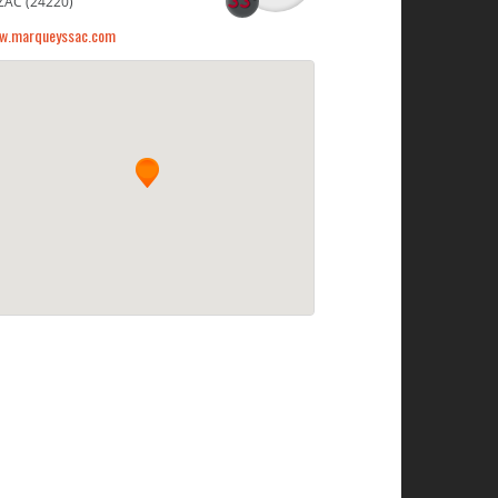
ZAC (24220)
w.marqueyssac.com