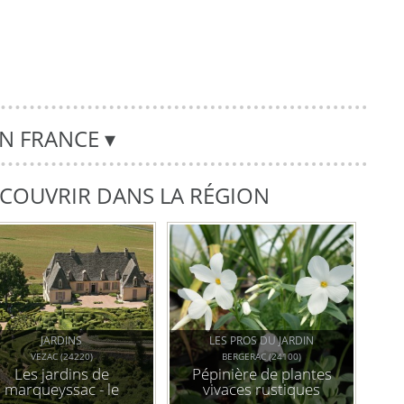
EN FRANCE
▾
DÉCOUVRIR DANS LA RÉGION
JARDINS
LES PROS DU JARDIN
VEZAC (24220)
BERGERAC (24100)
Les jardins de
Pépinière de plantes
marqueyssac - le
vivaces rustiques