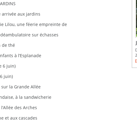
JARDINS
arrivée aux jardins
ie Lilou, une féerie empreinte de
 déambulatoire sur échasses
n de thé
enfants à l’Esplanade
E
 6 juin)
6 juin)
 sur la Grande Allée
ndaise, à la sandwicherie
 l’Allée des Arches
ine et aux cascades