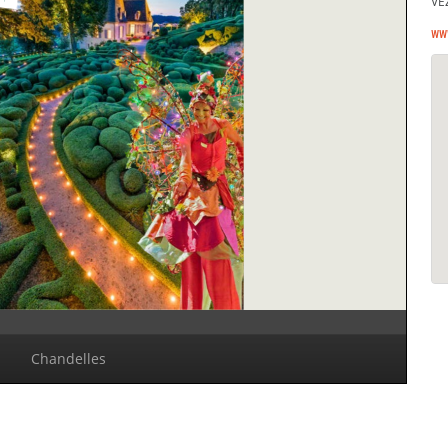
VÉ
ww
Chandelles