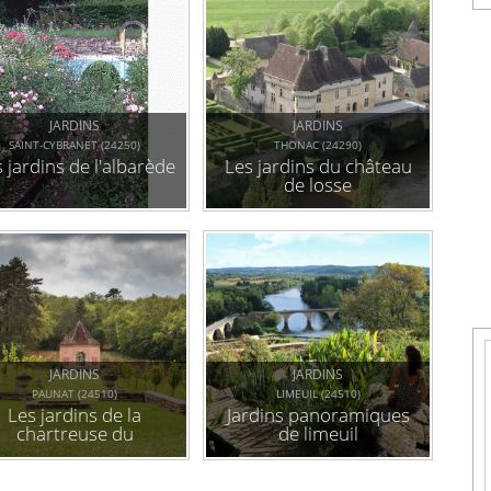
JARDINS
JARDINS
SAINT-CYBRANET (24250)
THONAC (24290)
 jardins de l'albarède
Les jardins du château
de losse
JARDINS
JARDINS
PAUNAT (24510)
LIMEUIL (24510)
Les jardins de la
Jardins panoramiques
chartreuse du
de limeuil
colombier