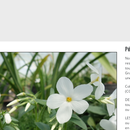
Pé
Nou
re
tou
Gr
une
Co
(C
DE
tou
ou
LE
ou 
en