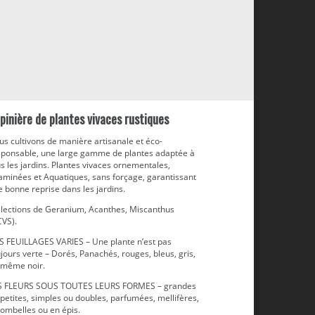
pinière de plantes vivaces rustiques
s cultivons de manière artisanale et éco-
sponsable, une large gamme de plantes adaptée à
s les jardins. Plantes vivaces ornementales,
aminées et Aquatiques, sans forçage, garantissant
 bonne reprise dans les jardins.
llections de Geranium, Acanthes, Miscanthus
CVS).
S FEUILLAGES VARIES – Une plante n’est pas
jours verte – Dorés, Panachés, rouges, bleus, gris,
 même noir.
S FLEURS SOUS TOUTES LEURS FORMES – grandes
petites, simples ou doubles, parfumées, mellifères,
 ombelles ou en épis.