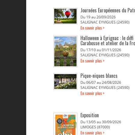
Journées Européennes du Pat
Du 19 au 20/09/2026
SALIGNAC EYVIGUES (24590)
En savoir plus >
Halloween à Eyrignac : le défi
Carabosse et atelier de la Fr
Du 17/10 au 01/11/2026
SALIGNAC EYVIGUES (24590)
En savoir plus >
Pique-niques blancs
Du 06/07 au 24/08/2026
SALIGNAC EYVIGUES (24590)
En savoir plus >
Exposition
Du 13/05 au 30/09/2026
LIMOGES (87000)
En savoir plus >