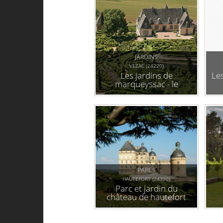
JARDINS
VEZAC (24220)
Les jardins de
Les
marqueyssac - le
belvédère de la
dordogne
PARCS
HAUTEFORT (24390)
Parc et jardin du
château de hautefort