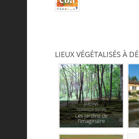
LIEUX VÉGÉTALISÉS À 
JARDINS
TERRASSON (24120)
SAI
Les jardins de
l'imaginaire