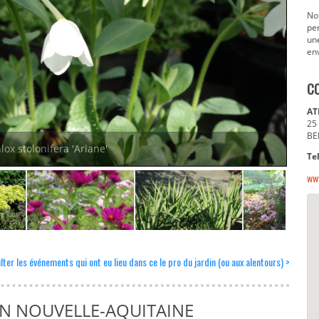
Not
per
un
en
C
AT
25 
BE
lox stolonifera 'Ariane'
Tel
ww
ter les événements qui ont eu lieu dans ce le pro du jardin (ou aux alentours) >
EN NOUVELLE-AQUITAINE