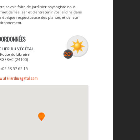
re savoir-faire de jardinier paysagiste nous
met de réaliser et d’entretenir vos jardins dans
e éthique respectueuse des plantes et de leur
vironnement.
OORDONNÉES
ELIER DU VÉGÉTAL
Route du Libraire
RGERAC (24100)
Feuillages contrastés
 :
05 53 57 62 15
w.atelierduvegetal.com