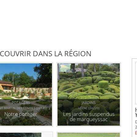
DÉCOUVRIR DANS LA RÉGION
POTAGERS
JARDINS
NT MARTIN DES COMBES (24140)
VÉZAC (24220)
Notre potager
Les jardins suspendus
de marqueyssac
E