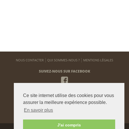
NOUS CONTACTER
QUI SOMMES-NOUS ?
MENTIONS LÉGALES
SUIVEZ-NOUS SUR FACEBOOK
NEWSLETTER
Ce site internet utilise des cookies pour vous
Pour vous tenir informé de notre actualité
assurer la meilleure expérience possible.
En savoir plus
ENVOYER
J'ai compris