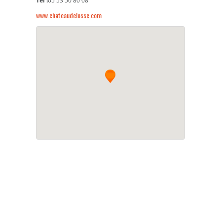
Tel :
05 53 50 80 08
www.chateaudelosse.com