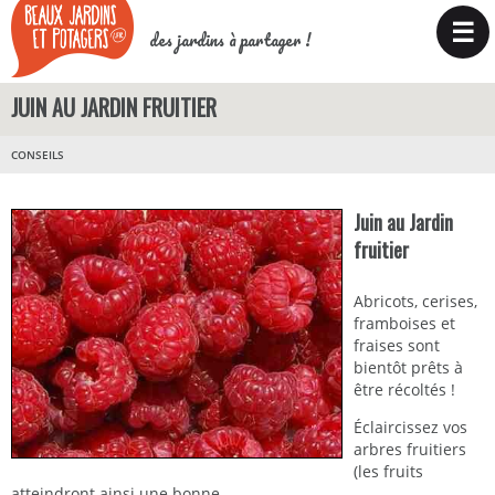
☰
des jardins à partager !
JUIN AU JARDIN FRUITIER
CONSEILS
Juin au Jardin
fruitier
Abricots, cerises,
framboises et
fraises sont
bientôt prêts à
être récoltés !
Éclaircissez vos
arbres fruitiers
(les fruits
atteindront ainsi une bonne