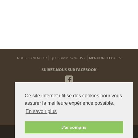
NOUS CONTACTER
QUI SOMMES-NOUS ?
MENTIONS LÉGALES
SUIVEZ-NOUS SUR FACEBOOK
NEWSLETTER
Ce site internet utilise des cookies pour vous
Pour vous tenir informé de notre actualité
assurer la meilleure expérience possible.
En savoir plus
ENVOYER
J'ai compris
Agence graphique:
Westango