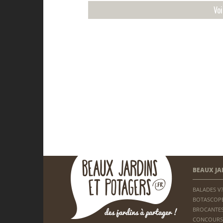
Vo
BEAUX JA
BALADES V
BOTASCOP
BROCANTES
CONCOURS