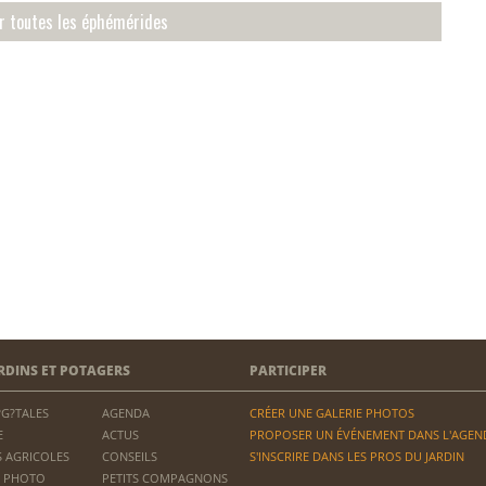
ir toutes les éphémérides
RDINS ET POTAGERS
PARTICIPER
?G?TALES
AGENDA
CRÉER UNE GALERIE PHOTOS
E
ACTUS
PROPOSER UN ÉVÉNEMENT DANS L'AGEN
 AGRICOLES
CONSEILS
S'INSCRIRE DANS LES PROS DU JARDIN
 PHOTO
PETITS COMPAGNONS