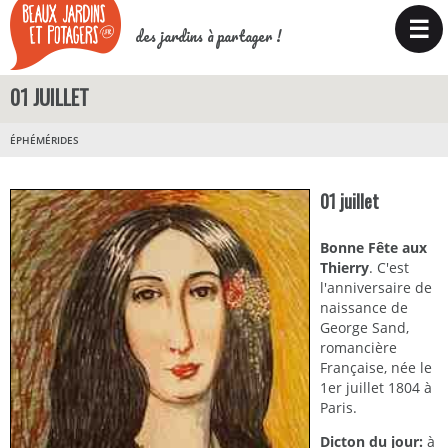
☰
des jardins à partager !
01 JUILLET
ÉPHÉMÉRIDES
01 juillet
Bonne Fête aux
Thierry
. C'est
l'anniversaire de
naissance de
George Sand,
romancière
Française, née le
1er juillet 1804 à
Paris.
Dicton du jour:
à