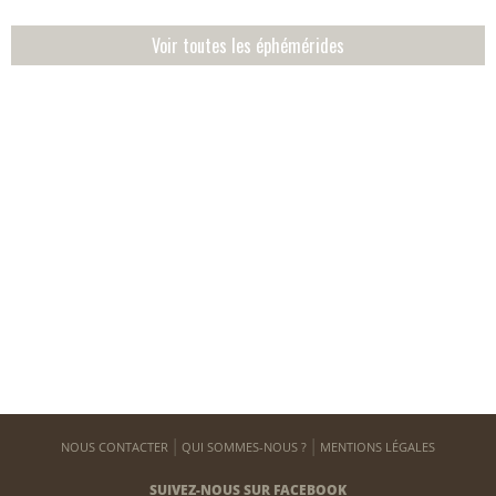
Voir toutes les éphémérides
NOUS CONTACTER
QUI SOMMES-NOUS ?
MENTIONS LÉGALES
SUIVEZ-NOUS SUR FACEBOOK