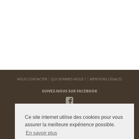
NOUS CONTACTER
QUI SOMMES-NOUS ?
MENTIONS LÉGALES
SUIVEZ-NOUS SUR FACEBOOK
NEWSLETTER
Ce site internet utilise des cookies pour vous
Pour vous tenir informé de notre actualité
assurer la meilleure expérience possible.
En savoir plus
ENVOYER