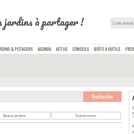
s jardins à partager !
ARDINS & POTAGERS
AGENDA
ACTUS
CONSEILS
BOÎTE A OUTILS
PROS
Rechercher
G
p
Beaux Jardins
Événements
"
P
o