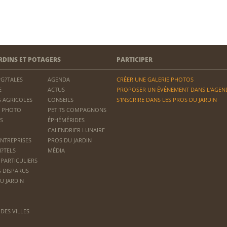
RDINS ET POTAGERS
PARTICIPER
?G?TALES
AGENDA
CRÉER UNE GALERIE PHOTOS
E
ACTUS
PROPOSER UN ÉVÉNEMENT DANS L'AGEN
 AGRICOLES
CONSEILS
S'INSCRIRE DANS LES PROS DU JARDIN
 PHOTO
PETITS COMPAGNONS
S
ÉPHÉMÉRIDES
CALENDRIER LUNAIRE
ENTREPRISES
PROS DU JARDIN
H?TELS
MÉDIA
 PARTICULIERS
S DISPARUS
U JARDIN
DES VILLES