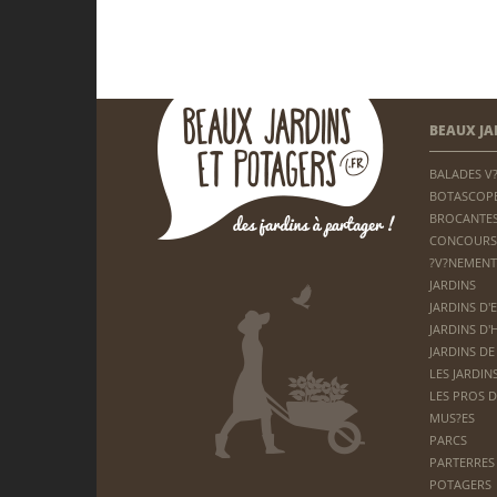
BEAUX JA
BALADES V
BOTASCOP
BROCANTES
CONCOURS
?V?NEMENT
JARDINS
JARDINS D'
JARDINS D'
JARDINS DE
LES JARDIN
LES PROS D
MUS?ES
PARCS
PARTERRES 
POTAGERS