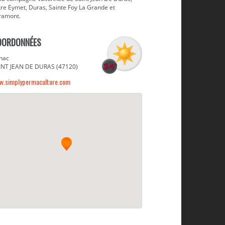
tre Eymet, Duras, Sainte Foy La Grande et
ramont.
OORDONNÉES
nac
INT JEAN DE DURAS (47120)
w.simplypermaculture.com