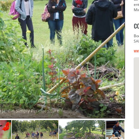
en
Mi
C
Bo
SA
ww
u jardin Simply Permaculture