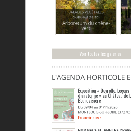
BALADES VÉGÉTALES
CHABANAIS (16150)
Arboretum du chêne-
vert
Voir toutes les galeries
L'AGENDA HORTICOLE 
Exposition « Deyrolle, Leçons
d’anatomie » au Château de 
Bourdaisière
Du 09/04 au 01/11/2026
MONTLOUIS-SUR-LOIRE (37270)
En savoir plus >
HOMMAGE AU PEINTRE GRAV