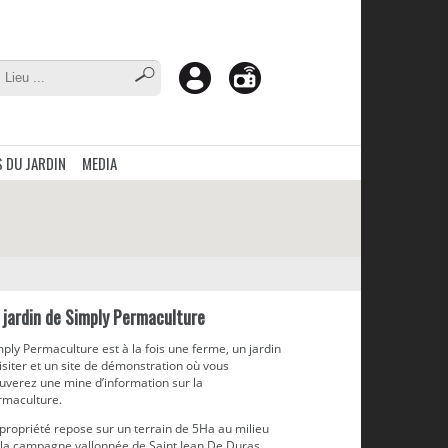
 DU JARDIN
MEDIA
 jardin de Simply Permaculture
ply Permaculture est à la fois une ferme, un jardin
isiter et un site de démonstration où vous
uverez une mine d’information sur la
rmaculture.
propriété repose sur un terrain de 5Ha au milieu
 la campagne vallonnée de Saint Jean De Duras,