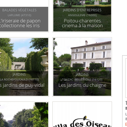
BALADES VÉGÉTALES
JARDINS D'ENTREPRISES
LAPLUME (47310)
ANGOULEME (16000)
L'iriseraie de papon
Poitou-charentes
collectionne les iris
cinema à la maison
depuis 25 ans.
alsacienne
JARDINS
JARDINS
LA ROCHEFOUCAULD (16110)
TOUZAC -BELLEVIGNE (16120)
s jardins de puy-vidal
Les jardins du chaigne
E