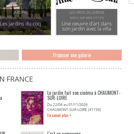
JARDINS
LES PROS DU JARDIN
MONTIGNAC LE COQ (16390)
NIEUL SUR MER (17137)
Les jardins du coq
Une oeuvre d'art dans
son jardin avec la villa
des oiseaux pour
égayer son jardin par
tous les temps
Proposer une galerie
EN FRANCE
Le jardin fait son cinéma à CHAUMONT-
La
SUR-LOIRE
Du 22/04 au 01/11/2026
CHAUMONT-SUR-LOIRE (41150)
En savoir plus >
EUR
L'art en campagne