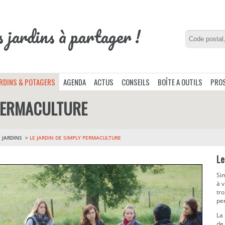
s jardins à partager !
ARDINS & POTAGERS
AGENDA
ACTUS
CONSEILS
BOÎTE A OUTILS
PROS
 PERMACULTURE
>
JARDINS
LE JARDIN DE SIMPLY PERMACULTURE
Le
Sim
à v
tro
pe
La 
de