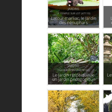
JARDINS
LE TEMPLE SUR LOT (47110)
Latour-marliac, le jardin
des nénuphars
JARDINS
CHATEAUBERNARD (16100)
Le jardin respectueux,
Le
un jardin pédagogique
et partagé