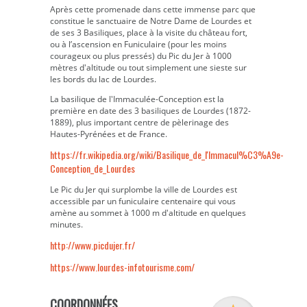
Après cette promenade dans cette immense parc que
constitue le sanctuaire de Notre Dame de Lourdes et
de ses 3 Basiliques, place à la visite du château fort,
ou à l’ascension en Funiculaire (pour les moins
courageux ou plus pressés) du Pic du Jer à 1000
mètres d'altitude ou tout simplement une sieste sur
les bords du lac de Lourdes.
La basilique de l'Immaculée-Conception est la
première en date des 3 basiliques de Lourdes (1872-
1889), plus important centre de pèlerinage des
Hautes-Pyrénées et de France.
https://fr.wikipedia.org/wiki/Basilique_de_l'Immacul%C3%A9e-
Conception_de_Lourdes
Le Pic du Jer qui surplombe la ville de Lourdes est
accessible par un funiculaire centenaire qui vous
amène au sommet à 1000 m d'altitude en quelques
minutes.
http://www.picdujer.fr/
https://www.lourdes-infotourisme.com/
COORDONNÉES