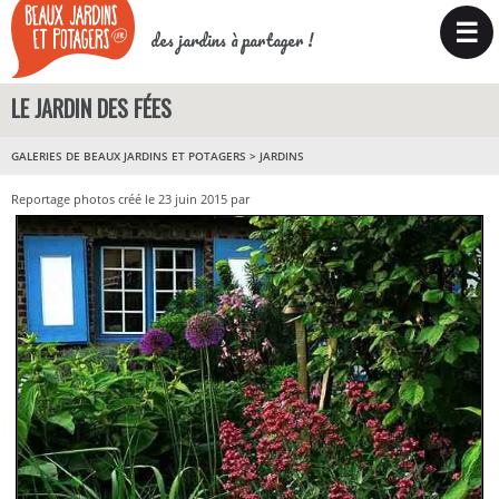
☰
des jardins à partager !
LE JARDIN DES FÉES
GALERIES DE BEAUX JARDINS ET POTAGERS
>
JARDINS
Reportage photos créé le 23 juin 2015 par