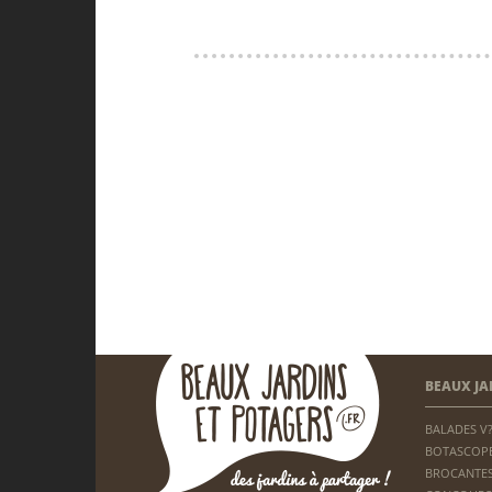
BEAUX JA
BALADES V
BOTASCOP
BROCANTES