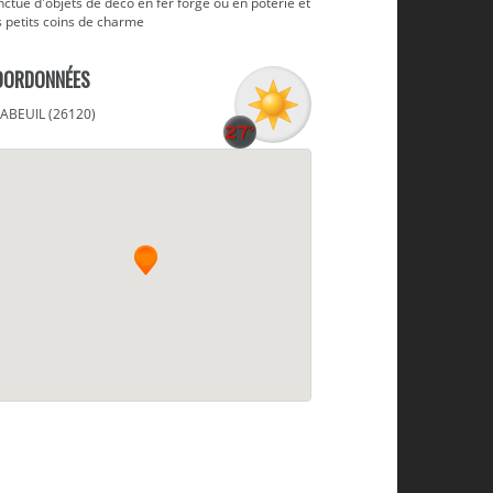
ctué d'objets de déco en fer forgé ou en poterie et
s petits coins de charme
OORDONNÉES
ABEUIL (26120)