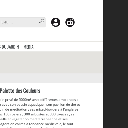
 DU JARDIN
MEDIA
 Palette des Couleurs
rdin privé de 5000m² avec différentes ambiances :
 avec son bassin aquatique , son pavillon de thé et
din de méditation ; ses mixed-borders à l'anglaise
c 150 rosiers , 300 arbustes et 300 vivaces , sa
aille et végétation méditerranéenne et ses
tagers en carrés à tendance médievale; le tout