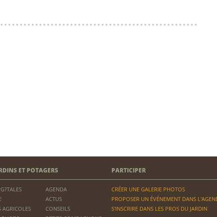
RDINS ET POTAGERS
PARTICIPER
?G?TALES
AGENDA
CRÉER UNE GALERIE PHOTOS
E
ACTUS
PROPOSER UN ÉVÉNEMENT DANS L'AGEN
 AGRICOLES
CONSEILS
S'INSCRIRE DANS LES PROS DU JARDIN