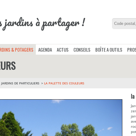
s jardins à partager !
ARDINS & POTAGERS
AGENDA
ACTUS
CONSEILS
BOÎTE A OUTILS
PROS
EURS
>
JARDINS DE PARTICULIERS
LA PALETTE DES COULEURS
la
Ja
zen
jar
ave
roc
po