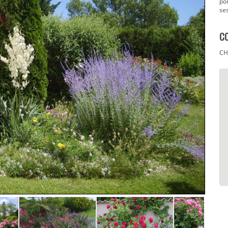
pon
se
C
CH