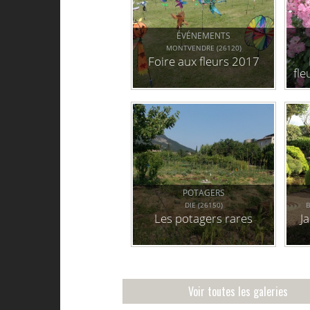
ÉVÉNEMENTS
MONTVENDRE (26120)
Foire aux fleurs 2017
fle
POTAGERS
DIE (26150)
Les potagers rares
J
Voir toutes les galeries