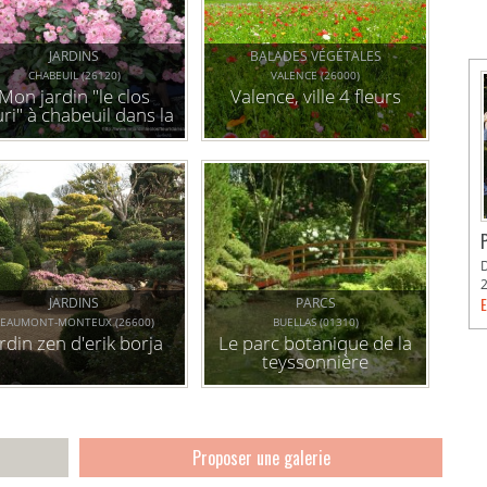
JARDINS
BALADES VÉGÉTALES
CHABEUIL (26120)
VALENCE (26000)
Mon jardin "le clos
Valence, ville 4 fleurs
uri" à chabeuil dans la
drôme
E
JARDINS
PARCS
BEAUMONT-MONTEUX (26600)
BUELLAS (01310)
ardin zen d'erik borja
Le parc botanique de la
teyssonnière
Proposer une galerie