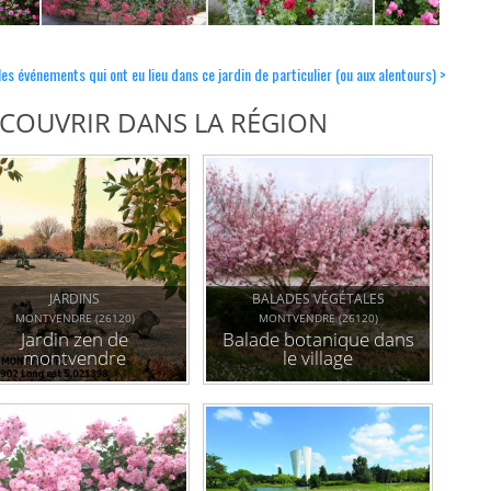
les événements qui ont eu lieu dans ce jardin de particulier (ou aux alentours) >
DÉCOUVRIR DANS LA RÉGION
JARDINS
BALADES VÉGÉTALES
MONTVENDRE (26120)
MONTVENDRE (26120)
Jardin zen de
Balade botanique dans
montvendre
le village