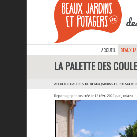
de
ACCUEIL
BEAUX J
LA PALETTE DES COUL
ACCUEIL
>
GALERIES DE BEAUX JARDINS ET POTAGERS
Reportage photos créé le 12 févr. 2022 par
Josiane