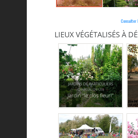
Consulter 
LIEUX VÉGÉTALISÉS À 
JARDINS DE PARTICULIERS
CHABEUIL (26120)
Jardin "le clos fleuri"