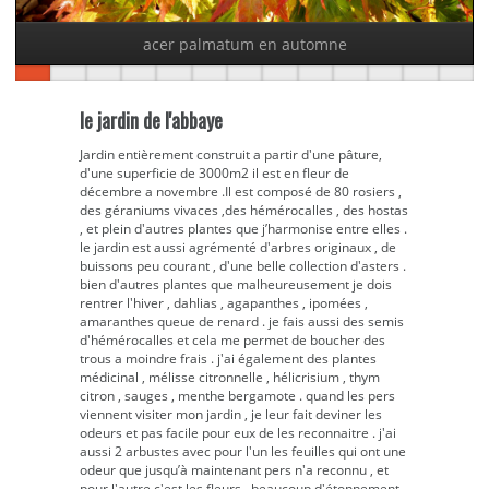
acer palmatum en automne
le jardin de l'abbaye
Jardin entièrement construit a partir d'une pâture,
d'une superficie de 3000m2 il est en fleur de
décembre a novembre .Il est composé de 80 rosiers ,
des géraniums vivaces ,des hémérocalles , des hostas
, et plein d'autres plantes que j’harmonise entre elles .
le jardin est aussi agrémenté d'arbres originaux , de
buissons peu courant , d'une belle collection d'asters .
bien d'autres plantes que malheureusement je dois
rentrer l'hiver , dahlias , agapanthes , ipomées ,
amaranthes queue de renard . je fais aussi des semis
d'hémérocalles et cela me permet de boucher des
trous a moindre frais . j'ai également des plantes
médicinal , mélisse citronnelle , hélicrisium , thym
citron , sauges , menthe bergamote . quand les pers
viennent visiter mon jardin , je leur fait deviner les
odeurs et pas facile pour eux de les reconnaitre . j'ai
aussi 2 arbustes avec pour l'un les feuilles qui ont une
odeur que jusqu’à maintenant pers n'a reconnu , et
pour l'autre c'est les fleurs . beaucoup d'étonnement