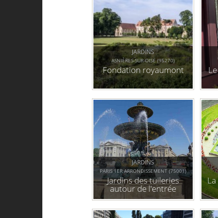
JARDINS
ASNIÈRES-SUR-OISE (95270)
Fondation royaumont
Le
JARDINS
PARIS 1ER ARRONDISSEMENT (75001)
Jardins des tuileries
La
autour de l'entrée
"poterne de l'orangerie"