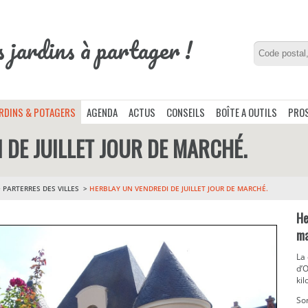
s jardins à partager !
ARDINS & POTAGERS
AGENDA
ACTUS
CONSEILS
BOÎTE A OUTILS
PROS
 DE JUILLET JOUR DE MARCHÉ.
>
PARTERRES DES VILLES
HERBLAY UN VENDREDI DE JUILLET JOUR DE MARCHÉ.
He
ma
La
d’O
kil
Son