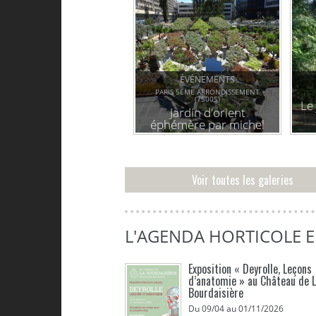
ÉVÉNEMENTS
PARIS 5ÈME ARRONDISSEMENT
(75005)
Le
Jardin d'orient
éphémère par michel
péna
Voir toutes les galeries
L'AGENDA HORTICOLE 
Exposition « Deyrolle, Leçons
d’anatomie » au Château de 
Bourdaisière
Du 09/04 au 01/11/2026