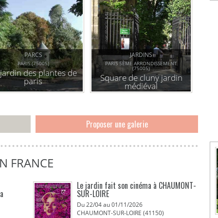
PARCS
JARDINS
PARIS (75005)
PARIS 5ÈME ARRONDISSEMENT
(75005)
 jardin des plantes de
Square de cluny jardin
paris
médiéval
Proposer une galerie
EN FRANCE
Le jardin fait son cinéma à CHAUMONT-
La
SUR-LOIRE
Du 22/04 au 01/11/2026
CHAUMONT-SUR-LOIRE (41150)