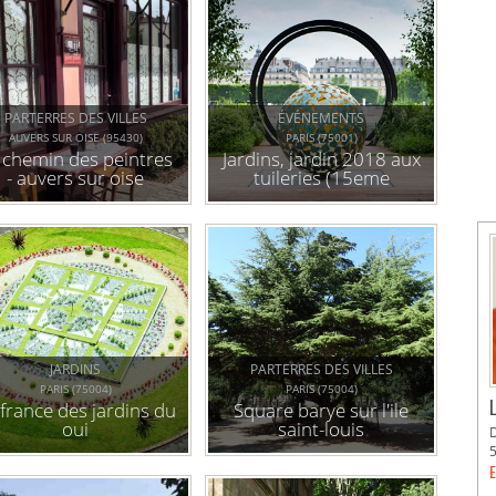
PARTERRES DES VILLES
ÉVÉNEMENTS
AUVERS SUR OISE (95430)
PARIS (75001)
 chemin des peintres
Jardins, jardin 2018 aux
- auvers sur oise
tuileries (15eme
édition) : expérience(s)
de nature
JARDINS
PARTERRES DES VILLES
PARIS (75004)
PARIS (75004)
 france des jardins du
Square barye sur l'ile
oui
saint-louis
E