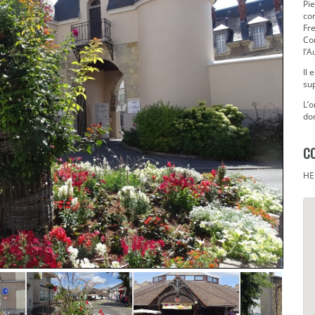
Pie
co
Fre
Co
l’
Il 
sup
L’o
do
C
HE