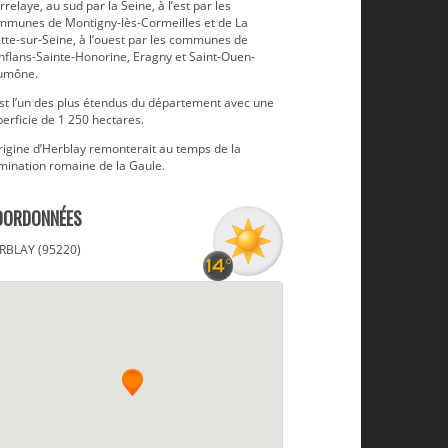
rrelaye, au sud par la Seine, à l’est par les
mmunes de Montigny-lès-Cormeilles et de La
tte-sur-Seine, à l’ouest par les communes de
nflans-Sainte-Honorine, Eragny et Saint-Ouen-
Aumône.
est l’un des plus étendus du département avec une
erficie de 1 250 hectares.
rigine d’Herblay remonterait au temps de la
mination romaine de la Gaule.
OORDONNÉES
RBLAY (95220)