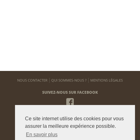
NOUS CONTACTER
QUI SOMMES-NOUS ?
MENTIONS LÉGALES
SUIVEZ-NOUS SUR FACEBOOK
NEWSLETTER
Ce site internet utilise des cookies pour vous
Pour vous tenir informé de notre actualité
assurer la meilleure expérience possible.
En savoir plus
ENVOYER