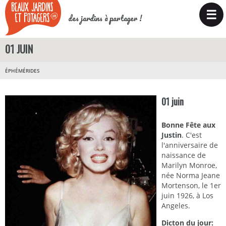
☰
des jardins à partager !
01 JUIN
ÉPHÉMÉRIDES
01 juin
Bonne Fête aux
Justin
. C'est
l'anniversaire de
naissance de
Marilyn Monroe,
née Norma Jeane
Mortenson, le 1er
juin 1926, à Los
Angeles.
Dicton du jour: