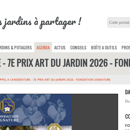
s jardins à partager !
ARDINS & POTAGERS
AGENDA
ACTUS
CONSEILS
BOÎTE A OUTILS
PROS
- 7E PRIX ART DU JARDIN 2026 - FO
PPEL A CANDIDATURE - 7E PRIX ART DU JARDIN 2026 - FONDATION SIGNATURE
DA
D
C
FO