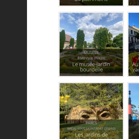
MUSÉES
ÉGREVILLE (77620)
Le musée-jardin
Au
bourdelle
va
v
PARCS
BRÉAL-SOUS-MONTFORT (35310)
Les jardins de