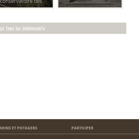
conservatoire des
bouées et balises
marines
oir tous les événements
RDINS ET POTAGERS
PARTICIPER