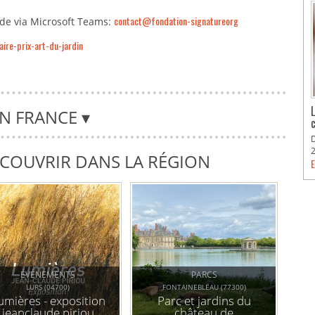
contact@fondation-signatureorg
de via Microsoft Teams:
ire-prix-art-du-jardin
EN FRANCE
▾
DÉCOUVRIR DANS LA RÉGION
E
ÉVÉNEMENTS
PARCS
LURS (04700)
FONTAINEBLEAU (77300)
umières - exposition
Parc et jardins du
jeanclaude piriou
château de