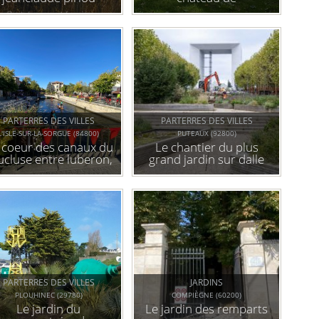
fontainebleau
PARTERRES DES VILLES
PARTERRES DES VILLES
L'ISLE-SUR-LA-SORGUE (84800)
PUTEAUX (92800)
 coeur des canaux du
Le chantier du plus
ucluse entre luberon,
grand jardin sur dalle
entoux et alpilles, à
de france
l'isle-sur-la-sorgue
PARTERRES DES VILLES
JARDINS
PLOUHINEC (29780)
COMPIÈGNE (60200)
Le jardin du
Le jardin des remparts