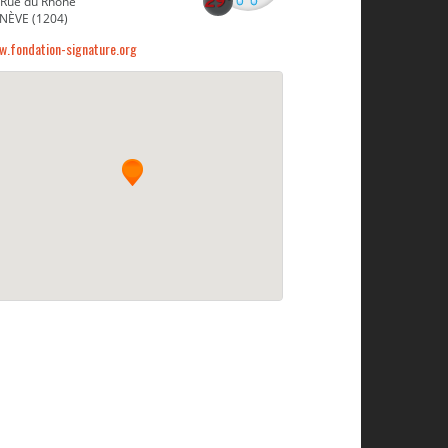
 Rue du Rhône
NÈVE (1204)
w.fondation-signature.org