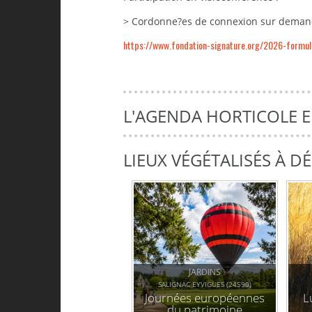
> Cordonne?es de connexion sur deman
https://www.fondation-signature.org/2026-formula
L'AGENDA HORTICOLE 
LIEUX VÉGÉTALISÉS À 
JARDINS
SALIGNAC EYVIGUES (24590)
Journées européennes
L
du patrimoine