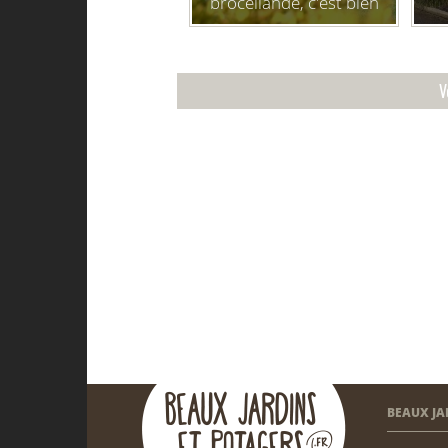
brocéliande, c'est bien
fait pour toi !
V
BEAUX JA