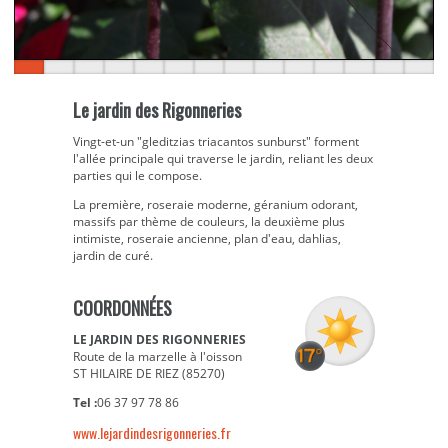
Le jardin des Rigonneries
Vingt-et-un "gleditzias triacantos sunburst" forment
l'allée principale qui traverse le jardin, reliant les deux
parties qui le compose.
La première, roseraie moderne, géranium odorant,
massifs par thème de couleurs, la deuxième plus
intimiste, roseraie ancienne, plan d'eau, dahlias,
jardin de curé.
COORDONNÉES
LE JARDIN DES RIGONNERIES
Route de la marzelle à l'oisson
ST HILAIRE DE RIEZ (85270)
Tel :
06 37 97 78 86
www.lejardindesrigonneries.fr