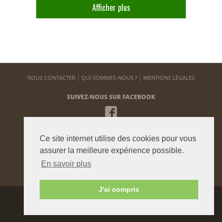
Afficher plus
NOUS CONTACTER
QUI SOMMES-NOUS ?
MENTIONS LÉGALES
SUIVEZ-NOUS SUR FACEBOOK
NEWSLETTER
Ce site internet utilise des cookies pour vous
Pour vous tenir informé de notre actualité
assurer la meilleure expérience possible.
En savoir plus
ENVOYER
J'ai compris
Agence graphique:
Westango
© 2015 beauxjardinsetpotagers.fr -
Digital Art