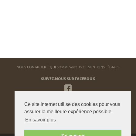
NOUS CONTACTER
QUI SOMMES-NOUS ?
MENTIONS LÉGALES
SUIVEZ-NOUS SUR FACEBOOK
NEWSLETTER
Ce site internet utilise des cookies pour vous
Pour vous tenir informé de notre actualité
assurer la meilleure expérience possible.
En savoir plus
ENVOYER
J'ai compris