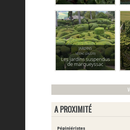
JARDINS
VÉZAC (24220)
Les jardins suspendus
de marqueyssac
V
A PROXIMITÉ
Pépiniéristes