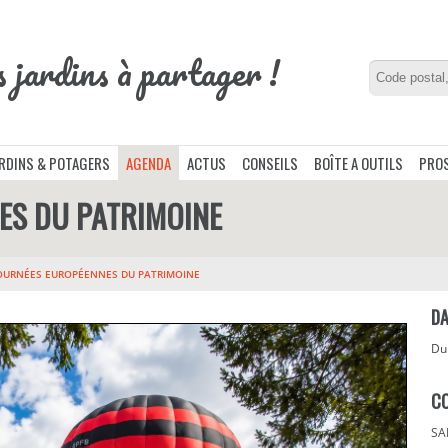
s jardins à partager !
ARDINS & POTAGERS
AGENDA
ACTUS
CONSEILS
BOÎTE A OUTILS
PROS
ES DU PATRIMOINE
OURNÉES EUROPÉENNES DU PATRIMOINE
DA
D
C
SA