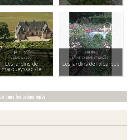
JARDINS
JARDINS
VEZAC (24220)
SAINT-CYBRANET (24250)
Les jardins de
Les jardins de l'albarède
marqueyssac - le
belvédère de la
dordogne
oir tous les événements