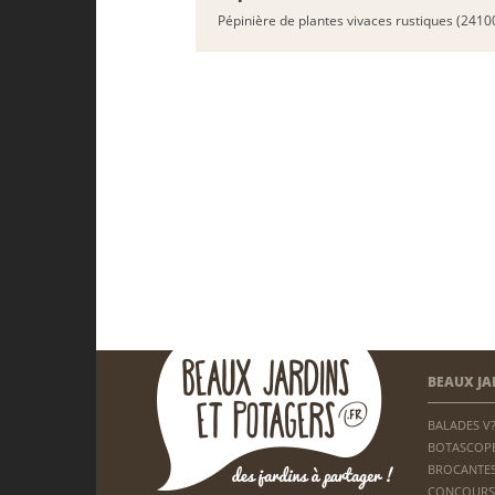
Pépinière de plantes vivaces rustiques (2410
BEAUX JA
BALADES V
BOTASCOP
BROCANTES
CONCOURS