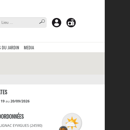
 DU JARDIN
MEDIA
TES
u
19
au
20/09/2026
OORDONNÉES
LIGNAC EYVIGUES (24590)