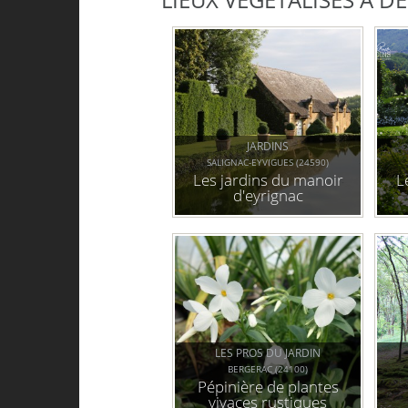
JARDINS
SALIGNAC-EYVIGUES (24590)
Les jardins du manoir
L
d'eyrignac
LES PROS DU JARDIN
BERGERAC (24100)
Pépinière de plantes
vivaces rustiques