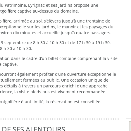
u Patrimoine, Eyrignac et ses Jardins propose une
tgolfière captive au-dessus du domaine.
olfière, arrimée au sol, s’élèvera jusqu’à une trentaine de
ceptionnelle sur les jardins, le manoir et les paysages du
viron dix minutes et accueille jusqu’à quatre passagers.
9 septembre de 8 h 30 à 10 h 30 et de 17 h 30 à 19 h 30,
 h 30 à 10 h 30.
ation dans le cadre d’un billet combiné comprenant la visite
e captive.
 pourront également profiter d’une ouverture exceptionnelle
bituellement fermées au public. Une occasion unique de
es détails à travers un parcours enrichi d’une approche
érience, la visite pieds nus est vivement recommandée.
golfière étant limité, la réservation est conseillée.
T DE SES ALENTOURS