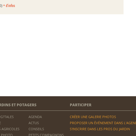
+ d'infos
0)
RDINS ET POTAGERS
PARTICIPER
?G?TALES
AGENDA
CRÉER UNE GALERIE PHOTOS
E
ACTUS
PROPOSER UN ÉVÉNEMENT DANS L'AGEN
 AGRICOLES
CONSEILS
S'INSCRIRE DANS LES PROS DU JARDIN
 PHOTO
PETITS COMPAGNONS