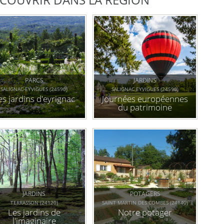
PARCS
JARDINS
SALIGNAC-EYVIGUES (24590)
SALIGNAC EYVIGUES (24590)
es jardins d'eyrignac
Journées européennes
du patrimoine
JARDINS
POTAGERS
TERRASSON (24120)
SAINT MARTIN DES COMBES (24140)
Les jardins de
Notre potager
l'imaginaire