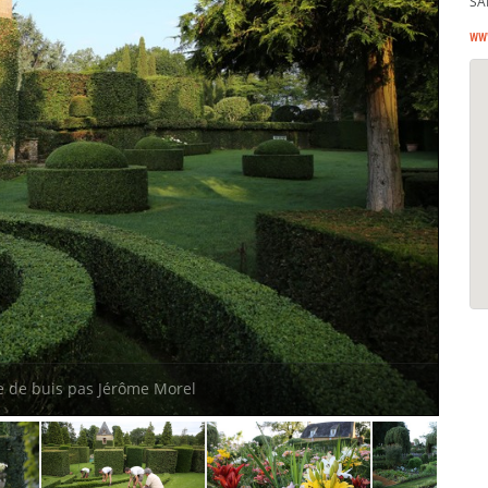
SA
ww
e de buis pas Jérôme Morel