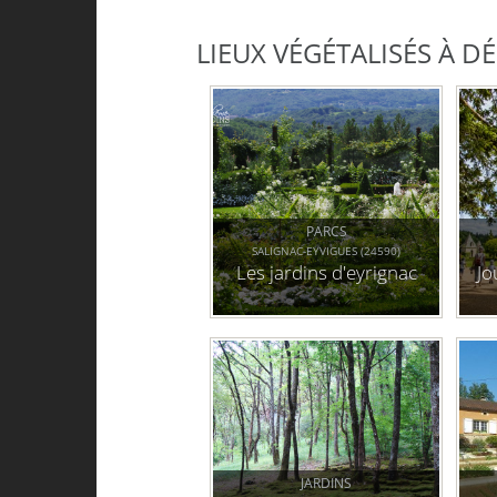
LIEUX VÉGÉTALISÉS À 
PARCS
SALIGNAC-EYVIGUES (24590)
Les jardins d'eyrignac
Jo
JARDINS