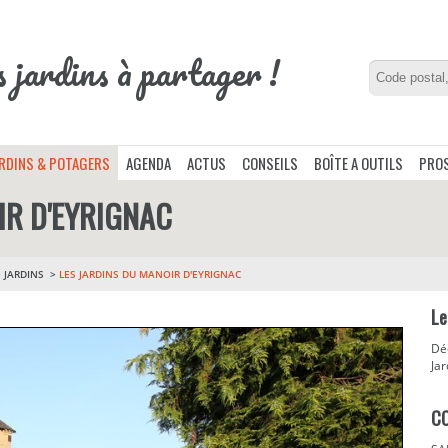
s jardins à partager !
ARDINS & POTAGERS
AGENDA
ACTUS
CONSEILS
BOÎTE A OUTILS
PROS
IR D'EYRIGNAC
>
JARDINS
LES JARDINS DU MANOIR D'EYRIGNAC
Le
Déc
Jar
C