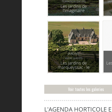
TERRASSON (24120)
SAI
Les jardins de
l'imaginaire
JARDINS
VEZAC (24220)
Les jardins de
Les
marqueyssac - le
belvédère de la
dordogne
Voir toutes les galeries
L'AGENDA HORTICOLE 