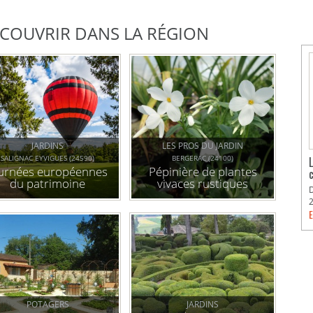
DÉCOUVRIR DANS LA RÉGION
JARDINS
LES PROS DU JARDIN
SALIGNAC EYVIGUES (24590)
BERGERAC (24100)
urnées européennes
Pépinière de plantes
du patrimoine
vivaces rustiques
E
POTAGERS
JARDINS