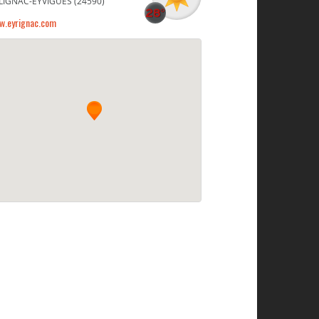
LIGNAC-EYVIGUES (24590)
w.eyrignac.com
La chambre de Verdure par Jérôme Morel