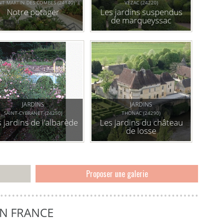
NT MARTIN DES COMBES (24140)
VÉZAC (24220)
Notre potager
Les jardins suspendus
de marqueyssac
JARDINS
JARDINS
SAINT-CYBRANET (24250)
THONAC (24290)
 jardins de l'albarède
Les jardins du château
de losse
Proposer une galerie
EN FRANCE