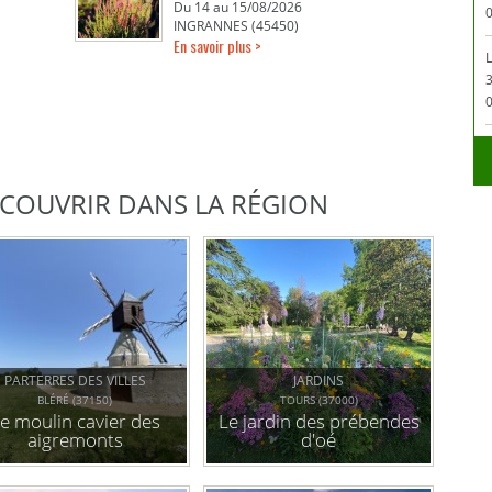
Du 14 au 15/08/2026
0
INGRANNES (45450)
En savoir plus >
L
0
DÉCOUVRIR DANS LA RÉGION
PARTERRES DES VILLES
JARDINS
BLÉRÉ (37150)
TOURS (37000)
e moulin cavier des
Le jardin des prébendes
aigremonts
d'oé