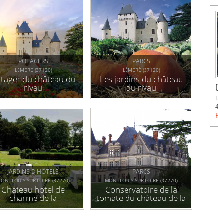
POTAGERS
PARCS
LEMERE (37120)
LÉMERÉ (37120)
tager du château du
Les jardins du château
rivau
du rivau
E
JARDINS D'HÔTELS
PARCS
ONTLOUIS-SUR-LOIRE (37270)
MONTLOUIS-SUR-LOIRE (37270)
Chateau hotel de
Conservatoire de la
charme de la
tomate du château de la
bourdaisière
bourdaisière