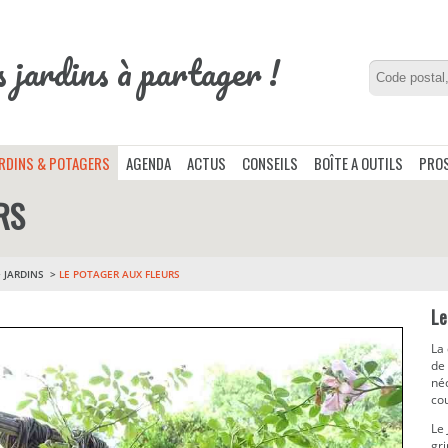
s jardins à partager !
ARDINS & POTAGERS
AGENDA
ACTUS
CONSEILS
BOÎTE A OUTILS
PROS
RS
>
JARDINS
LE POTAGER AUX FLEURS
Le
La 
de
néc
cou
Le
gri