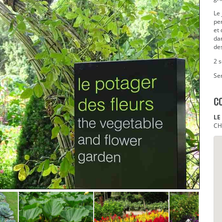
Le
per
et 
dan
des
2 s
Sem
C
LE
CH