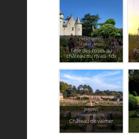
ÉVÉNEMENTS
LÉMERÉ (37120)
Fête des roses au
Po
château du rivau- rdv
aux jardins (37)
JARDINS
CHANCAY (37210)
M
Château de valmer