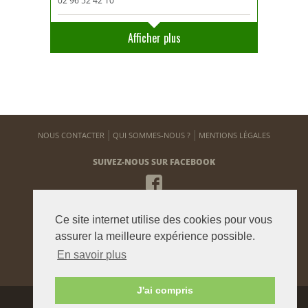
02 96 52 42 10
Afficher plus
NOUS CONTACTER
QUI SOMMES-NOUS ?
MENTIONS LÉGALES
SUIVEZ-NOUS SUR FACEBOOK
NEWSLETTER
Ce site internet utilise des cookies pour vous
Pour vous tenir informé de notre actualité
assurer la meilleure expérience possible.
En savoir plus
ENVOYER
J'ai compris
Agence graphique:
Westango