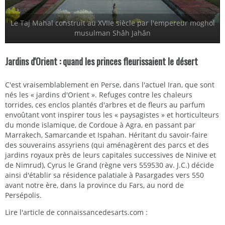
Le Taj Mahal construit au XVIIe siècle par l'empereur moghol
musulman Shâh Jahân
Jardins d'Orient : quand les princes fleurissaient le désert
C'est vraisemblablement en Perse, dans l'actuel Iran, que sont
nés les « jardins d'Orient ». Refuges contre les chaleurs
torrides, ces enclos plantés d'arbres et de fleurs au parfum
envoûtant vont inspirer tous les « paysagistes » et horticulteurs
du monde islamique, de Cordoue à Agra, en passant par
Marrakech, Samarcande et Ispahan. Héritant du savoir-faire
des souverains assyriens (qui aménagèrent des parcs et des
jardins royaux près de leurs capitales successives de Ninive et
de Nimrud), Cyrus le Grand (règne vers 559530 av. J.C.) décide
ainsi d'établir sa résidence palatiale à Pasargades vers 550
avant notre ère, dans la province du Fars, au nord de
Persépolis.
Lire l'article de connaissancedesarts.com :