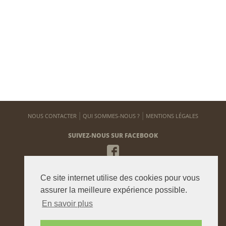
NOUS CONTACTER
QUI SOMMES-NOUS ?
MENTIONS LÉGALES
SUIVEZ-NOUS SUR FACEBOOK
NEWSLETTER
Ce site internet utilise des cookies pour vous
Pour vous tenir informé de notre actualité
assurer la meilleure expérience possible.
En savoir plus
ENVOYER