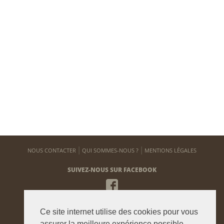
NOUS CONTACTER
QUI SOMMES-NOUS ?
MENTIONS LÉGALES
SUIVEZ-NOUS SUR FACEBOOK
NEWSLETTER
Ce site internet utilise des cookies pour vous
Pour vous tenir informé de notre actualité
assurer la meilleure expérience possible.